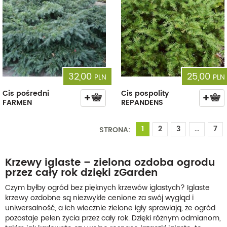
32,00
25,00
PLN
PLN
Cis pośredni
Cis pospolity
FARMEN
REPANDENS
1
2
3
...
7
STRONA:
Krzewy iglaste – zielona ozdoba ogrodu
przez cały rok dzięki zGarden
Czym byłby ogród bez pięknych krzewów iglastych? Iglaste
krzewy ozdobne są niezwykle cenione za swój wygląd i
uniwersalność, a ich wiecznie zielone igły sprawiają, że ogród
pozostaje pełen życia przez cały rok. Dzięki różnym odmianom,