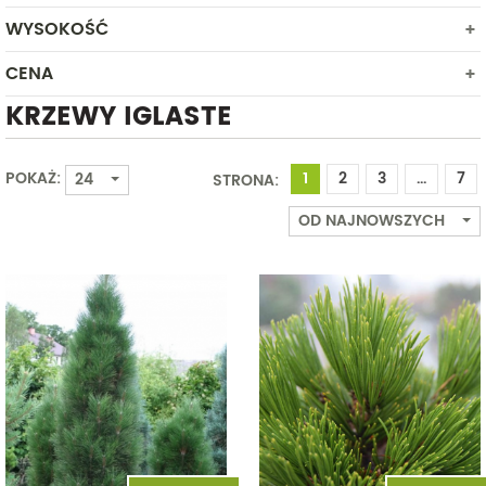
PÓŁCIEŃ
MAJ
WYSOKOŚĆ
ROŚLINA W POJEMNIKU
SŁONECZNE
CZERWIEC
ROŚLINA W SIATCE JUTOWEJ
CENA
Od
Do
LIPIEC
KRZEWY IGLASTE
SIERPIEŃ
Od
Do
WRZESIEŃ
PAŹDZIERNIK
POKAŻ:
1
2
3
...
7
24
STRONA:
LISTOPAD
OD NAJNOWSZYCH
GRUDZIEŃ