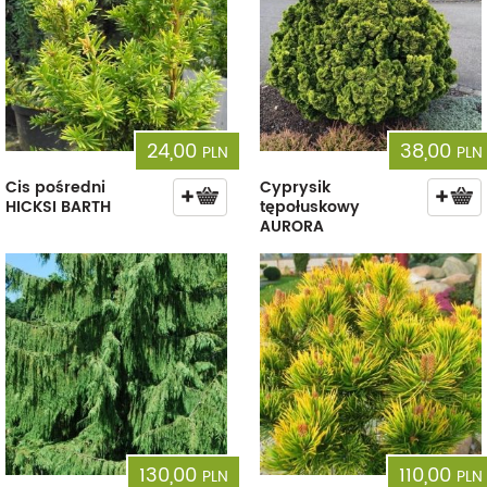
24,00
38,00
PLN
PLN
Cis pośredni
Cyprysik
HICKSI BARTH
tępołuskowy
AURORA
130,00
110,00
PLN
PLN