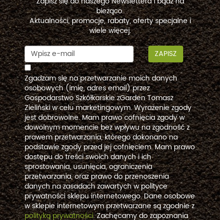
Zapisz się do naszego Newslettera i bądź na
bieżąco.
Aktualności, promocje, rabaty, oferty specjalne i
wiele więcej.
ZAPISZ
Zgadzam się na przetwarzanie moich danych
osobowych (imię, adres email) przez
Gospodarstwo Szkółkarskie zGarden Tomasz
Zieliński w celu marketingowym. Wyrażenie zgody
jest dobrowolne. Mam prawo cofnięcia zgody w
dowolnym momencie bez wpływu na zgodność z
prawem przetwarzania, którego dokonano na
podstawie zgody przed jej cofnięciem. Mam prawo
dostępu do treści swoich danych i ich
sprostowania, usunięcia, ograniczenia
przetwarzania, oraz prawo do przenoszenia
danych na zasadach zawartych w polityce
prywatności sklepu internetowego. Dane osobowe
w sklepie internetowym przetwarzane są zgodnie z
polityką prywatności
. Zachęcamy do zapoznania