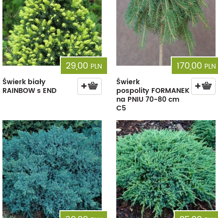
29,00
170,00
PLN
PLN
Świerk biały
Świerk
RAINBOW s END
pospolity FORMANEK
na PNIU 70-80 cm
C5