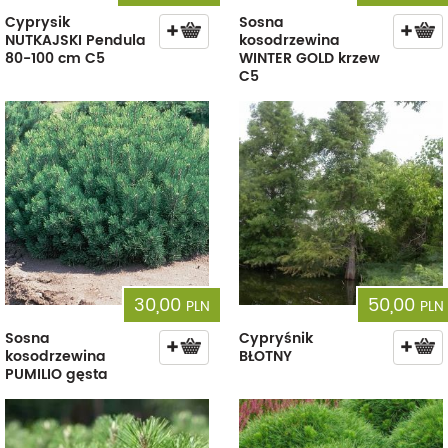
Cyprysik
Sosna
NUTKAJSKI Pendula
kosodrzewina
80-100 cm C5
WINTER GOLD krzew
C5
30,00
50,00
PLN
PLN
Sosna
Cypryśnik
kosodrzewina
BŁOTNY
PUMILIO gęsta