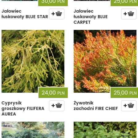
30,00
25,00
PLN
PLN
Jałowiec
Jałowiec
łuskowaty BLUE STAR
łuskowaty BLUE
CARPET
24,00
25,00
PLN
PLN
Cyprysik
Żywotnik
groszkowy FILIFERA
zachodni FIRE CHIEF
AUREA