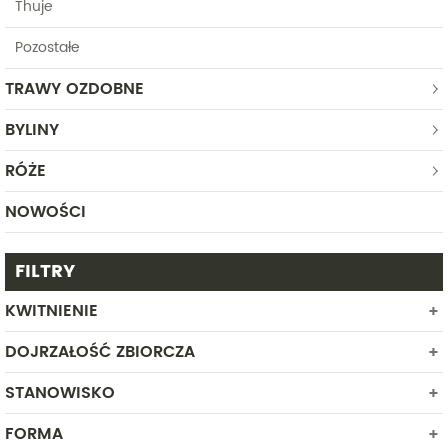
Thuje
Pozostałe
TRAWY OZDOBNE
BYLINY
RÓŻE
NOWOŚCI
FILTRY
KWITNIENIE
DOJRZAŁOŚĆ ZBIORCZA
STYCZEŃ
LUTY
STANOWISKO
MARZEC
FORMA
CIEŃ
KWIECIEŃ