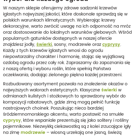
W naszym sklepie oferujemy zdrowe sadzonki krzewów
iglastych najwyższej jakości, które doskonale sprawdzą się w
polskich warunkach klimatycznych. Wybierając krzewy
dekoracyjne, warto zwrócić uwagę na ich odporność na mróz
oraz dostosowanie do lokalnych warunków glebowych. Wśród
popularnych gatunków dostępnych w naszej ofercie
znajdziesz jodły,
świerki
, sosny, modrzewie oraz
cyprysy
.
Każdy z tych krzewów iglastych wnosi do ogrodu
niepowtarzalny charakter i harmonię, stając się wyjątkową
ozdobą ogrodu przez cały rok. Zapraszamy do zapoznania się
z naszą ofertą i wyboru roślin, które spełnią Państwa
oczekiwania, dodając zielonego piękna każdej przestrzeni.
Rozbudowany asortyment pozwala na znalezienie okazów o
najwyższych walorach estetycznych. Klasyczne
świerki
w
odmianach kulistych i stożkowych to sprawdzony wybór do
kompozycji rabatowych, gdzie zimą mogą pełnić funkcję
nastrojowych choinek. Poszukując nieco bardziej
śródziemnomorskiego akcentu, warto postawić na smukłe
cyprysy
, które wspaniale prezentują się jako solitery i rośliny
pojemnikowe. Niezwykłą ciekawostką są z kolei zrzucające igły
na zimę
modrzewie
– wiosną urzekają one jasną, świeżą