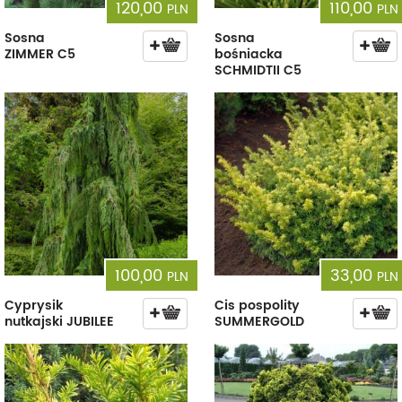
120,00
110,00
PLN
PLN
Sosna
Sosna
ZIMMER C5
bośniacka
SCHMIDTII C5
100,00
33,00
PLN
PLN
Cyprysik
Cis pospolity
nutkajski JUBILEE
SUMMERGOLD