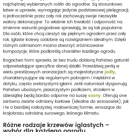
najchętniej wybieranych roślin do ogrodów. Są stosunkowo
łatwe w uprawie, wymagając jedynie podstawowej pielęgnacji,
a jednocześnie przez cały rok zachowują swoje niezwykłe
walory dekoracyjne. To właśnie ich trwałość i odporność na
zmienne warunki pogodowe sprawiają, że są tak popularne.
Dla osób, które chcą cieszyć się pięknym ogrodem przez cały
rok, iglaste krzewy ozdobne są rozwiązaniem idealnym. Dzięki
różnym odmianom można stworzyć zróżnicowane
kompozycje, które podkreślą charakter każdego ogrodu.
Bogactwo form sprawia, że bez trudu dobiorą Państwo gatunki
odpowiadające specyfice danej działki. Prawdziwą perłą w
wielu prestiżowych aranżacjach są majestatyczne
jodły
,
charakteryzujące się regularnym pokrojem i miękkimi w
dotyku, często srebrzystymi igłami. Jeśli natomiast dysponują
Państwo uboższym, piaszczystym podłożem, strzałem w
dziesiątkę będą bardzo odporne na suszę
sosny
. Oferują one
zarówno zwarte odmiany karłowe (idealne do wrzosowisk), jak
i te o bardziej rozłożystej, malowniczej formie, wnoszące do
krajobrazu odrobinę surowego, leśnego klimatu.
Różne rodzaje krzewów iglastych –
wybór dla każdego ogrodu