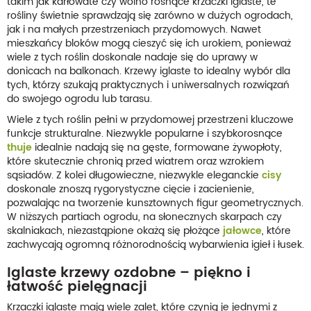
takim jak karłowate czy wolno rosnące krzaczki iglaste, te
rośliny świetnie sprawdzają się zarówno w dużych ogrodach,
jak i na małych przestrzeniach przydomowych. Nawet
mieszkańcy bloków mogą cieszyć się ich urokiem, ponieważ
wiele z tych roślin doskonale nadaje się do uprawy w
donicach na balkonach. Krzewy iglaste to idealny wybór dla
tych, którzy szukają praktycznych i uniwersalnych rozwiązań
do swojego ogrodu lub tarasu.
Wiele z tych roślin pełni w przydomowej przestrzeni kluczowe
funkcje strukturalne. Niezwykle popularne i szybkorosnące
thuje
idealnie nadają się na gęste, formowane żywopłoty,
które skutecznie chronią przed wiatrem oraz wzrokiem
sąsiadów. Z kolei długowieczne, niezwykle eleganckie
cisy
doskonale znoszą rygorystyczne cięcie i zacienienie,
pozwalając na tworzenie kunsztownych figur geometrycznych.
W niższych partiach ogrodu, na słonecznych skarpach czy
skalniakach, niezastąpione okażą się płożące
jałowce
, które
zachwycają ogromną różnorodnością wybarwienia igieł i łusek.
Iglaste krzewy ozdobne – piękno i
łatwość pielęgnacji
Krzaczki iglaste mają wiele zalet, które czynią je jednymi z