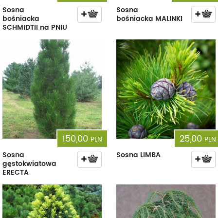
Sosna
Sosna
bośniacka
bośniacka MALINKI
SCHMIDTII na PNIU
150,00
25,00
PLN
PLN
Sosna
Sosna LIMBA
gęstokwiatowa
ERECTA