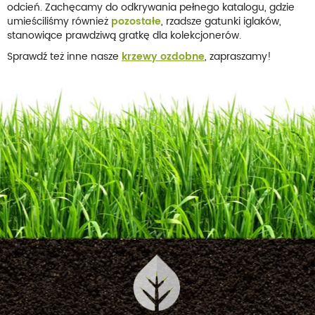
odcień. Zachęcamy do odkrywania pełnego katalogu, gdzie
umieściliśmy również
pozostałe
, rzadsze gatunki iglaków,
stanowiące prawdziwą gratkę dla kolekcjonerów.
Sprawdź też inne nasze
krzewy ozdobne
, zapraszamy!