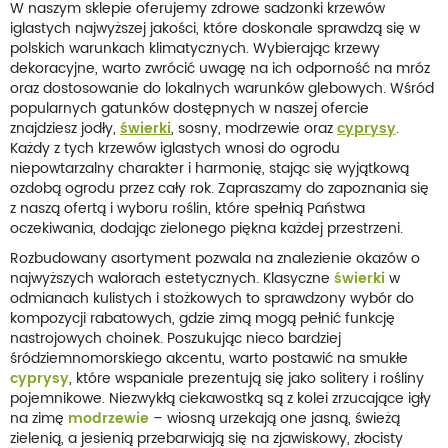
W naszym sklepie oferujemy zdrowe sadzonki krzewów
iglastych najwyższej jakości, które doskonale sprawdzą się w
polskich warunkach klimatycznych. Wybierając krzewy
dekoracyjne, warto zwrócić uwagę na ich odporność na mróz
oraz dostosowanie do lokalnych warunków glebowych. Wśród
popularnych gatunków dostępnych w naszej ofercie
znajdziesz jodły,
świerki
, sosny, modrzewie oraz
cyprysy
.
Każdy z tych krzewów iglastych wnosi do ogrodu
niepowtarzalny charakter i harmonię, stając się wyjątkową
ozdobą ogrodu przez cały rok. Zapraszamy do zapoznania się
z naszą ofertą i wyboru roślin, które spełnią Państwa
oczekiwania, dodając zielonego piękna każdej przestrzeni.
Rozbudowany asortyment pozwala na znalezienie okazów o
najwyższych walorach estetycznych. Klasyczne
świerki
w
odmianach kulistych i stożkowych to sprawdzony wybór do
kompozycji rabatowych, gdzie zimą mogą pełnić funkcję
nastrojowych choinek. Poszukując nieco bardziej
śródziemnomorskiego akcentu, warto postawić na smukłe
cyprysy
, które wspaniale prezentują się jako solitery i rośliny
pojemnikowe. Niezwykłą ciekawostką są z kolei zrzucające igły
na zimę
modrzewie
– wiosną urzekają one jasną, świeżą
zielenią, a jesienią przebarwiają się na zjawiskowy, złocisty