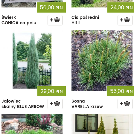
56,00
24,00
PLN
PLN
Świerk
Cis pośredni
CONICA na pniu
HILLI
29,00
55,00
PLN
PLN
Jałowiec
Sosna
skalny BLUE ARROW
VARELLA krzew