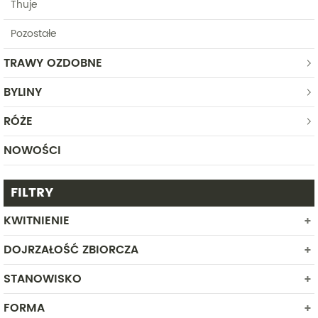
Thuje
Pozostałe
TRAWY OZDOBNE
BYLINY
RÓŻE
NOWOŚCI
FILTRY
KWITNIENIE
DOJRZAŁOŚĆ ZBIORCZA
STYCZEŃ
LUTY
STANOWISKO
MARZEC
FORMA
CIEŃ
KWIECIEŃ