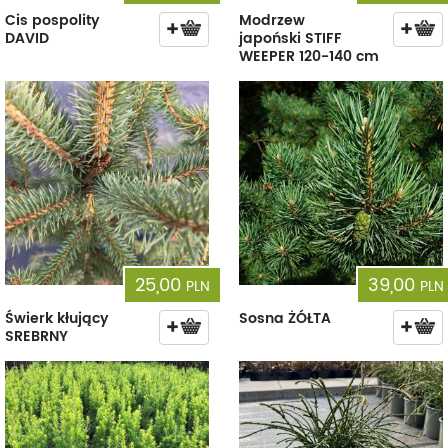
Cis pospolity
Modrzew
DAVID
japoński STIFF
WEEPER 120-140 cm
25,00
39,00
PLN
PLN
Świerk kłujący
Sosna ŻÓŁTA
SREBRNY