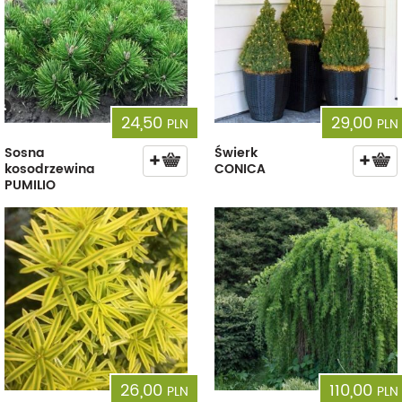
24,50
29,00
PLN
PLN
Sosna
Świerk
kosodrzewina
CONICA
PUMILIO
26,00
110,00
PLN
PLN