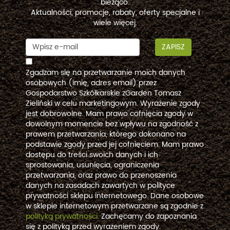
bieżąco.
Aktualności, promocje, rabaty, oferty specjalne i
wiele więcej.
ZAPISZ
Zgadzam się na przetwarzanie moich danych
osobowych (imię, adres email) przez
Gospodarstwo Szkółkarskie zGarden Tomasz
Zieliński w celu marketingowym. Wyrażenie zgody
jest dobrowolne. Mam prawo cofnięcia zgody w
dowolnym momencie bez wpływu na zgodność z
prawem przetwarzania, którego dokonano na
podstawie zgody przed jej cofnięciem. Mam prawo
dostępu do treści swoich danych i ich
sprostowania, usunięcia, ograniczenia
przetwarzania, oraz prawo do przenoszenia
danych na zasadach zawartych w polityce
prywatności sklepu internetowego. Dane osobowe
w sklepie internetowym przetwarzane są zgodnie z
polityką prywatności
. Zachęcamy do zapoznania
się z polityką przed wyrażeniem zgody.