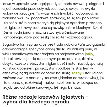
łatwe w uprawie, wymagając jedynie podstawowej pielęgnacji,
a jednocześnie przez cały rok zachowują swoje niezwykłe
walory dekoracyjne. To właśnie ich trwałość i odporność na
zmienne warunki pogodowe sprawiają, że są tak popularne.
Dla osób, które chcą cieszyć się pięknym ogrodem przez cały
rok, iglaste krzewy ozdobne są rozwiązaniem idealnym. Dzięki
różnym odmianom można stworzyć zróżnicowane
kompozycje, które podkreślą charakter każdego ogrodu.
Bogactwo form sprawia, że bez trudu dobiorą Państwo gatunki
odpowiadające specyfice danej działki. Prawdziwą perłą w
wielu prestiżowych aranżacjach są majestatyczne
jodły
,
charakteryzujące się regularnym pokrojem i miękkimi w
dotyku, często srebrzystymi igłami. Jeśli natomiast dysponują
Państwo uboższym, piaszczystym podłożem, strzałem w
dziesiątkę będą bardzo odporne na suszę
sosny
. Oferują one
zarówno zwarte odmiany karłowe (idealne do wrzosowisk), jak
i te o bardziej rozłożystej, malowniczej formie, wnoszące do
krajobrazu odrobinę surowego, leśnego klimatu.
Różne rodzaje krzewów iglastych –
wybór dla każdego ogrodu