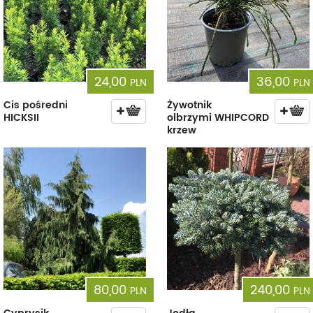
24,00
36,00
PLN
PLN
Cis pośredni
Żywotnik
HICKSII
olbrzymi WHIPCORD
krzew
80,00
240,00
PLN
PLN