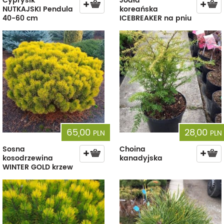
Cyprysik
Jodła
NUTKAJSKI Pendula
koreańska
40-60 cm
ICEBREAKER na pniu
65,00
28,00
PLN
PLN
Sosna
Choina
kosodrzewina
kanadyjska
WINTER GOLD krzew