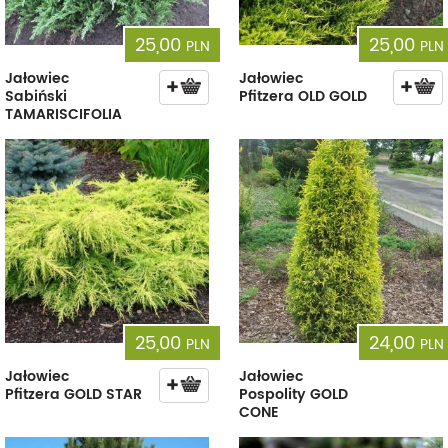
25,00
25,00
PLN
PLN
Jałowiec
Jałowiec
Sabiński
Pfitzera OLD GOLD
TAMARISCIFOLIA
25,00
24,00
PLN
PLN
Jałowiec
Jałowiec
Pfitzera GOLD STAR
Pospolity GOLD
CONE