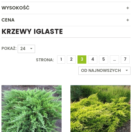
PÓŁCIEŃ
MAJ
WYSOKOŚĆ
ROŚLINA W POJEMNIKU
SŁONECZNE
CZERWIEC
ROŚLINA W SIATCE JUTOWEJ
CENA
Od
Do
LIPIEC
KRZEWY IGLASTE
SIERPIEŃ
Od
Do
WRZESIEŃ
PAŹDZIERNIK
POKAŻ:
24
LISTOPAD
1
2
3
4
5
...
7
STRONA:
GRUDZIEŃ
OD NAJNOWSZYCH