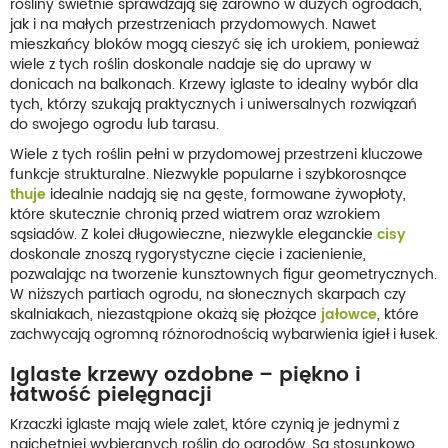
rośliny świetnie sprawdzają się zarówno w dużych ogrodach,
jak i na małych przestrzeniach przydomowych. Nawet
mieszkańcy bloków mogą cieszyć się ich urokiem, ponieważ
wiele z tych roślin doskonale nadaje się do uprawy w
donicach na balkonach. Krzewy iglaste to idealny wybór dla
tych, którzy szukają praktycznych i uniwersalnych rozwiązań
do swojego ogrodu lub tarasu.
Wiele z tych roślin pełni w przydomowej przestrzeni kluczowe
funkcje strukturalne. Niezwykle popularne i szybkorosnące
thuje
idealnie nadają się na gęste, formowane żywopłoty,
które skutecznie chronią przed wiatrem oraz wzrokiem
sąsiadów. Z kolei długowieczne, niezwykle eleganckie
cisy
doskonale znoszą rygorystyczne cięcie i zacienienie,
pozwalając na tworzenie kunsztownych figur geometrycznych.
W niższych partiach ogrodu, na słonecznych skarpach czy
skalniakach, niezastąpione okażą się płożące
jałowce
, które
zachwycają ogromną różnorodnością wybarwienia igieł i łusek.
Iglaste krzewy ozdobne – piękno i
łatwość pielęgnacji
Krzaczki iglaste mają wiele zalet, które czynią je jednymi z
najchętniej wybieranych roślin do ogrodów. Są stosunkowo