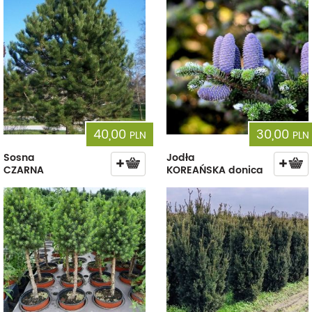
40,00
30,00
PLN
PLN
Sosna
Jodła
CZARNA
KOREAŃSKA donica