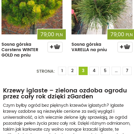
79,00
79,00
PLN
PLN
Sosna górska
Sosna górska
Carstens WINTER
VARELLA na pniu
GOLD na pniu
1
2
3
4
5
...
7
STRONA:
Krzewy iglaste – zielona ozdoba ogrodu
przez cały rok dzięki zGarden
Czym byłby ogród bez pięknych krzewów iglastych? Iglaste
krzewy ozdobne są niezwykle cenione za swój wygląd i
uniwersalność, a ich wiecznie zielone igły sprawiają, że ogród
pozostaje pełen życia przez cały rok. Dzięki różnym odmianom,
takim jak karłowate czy wolno rosnące krzaczki iglaste, te