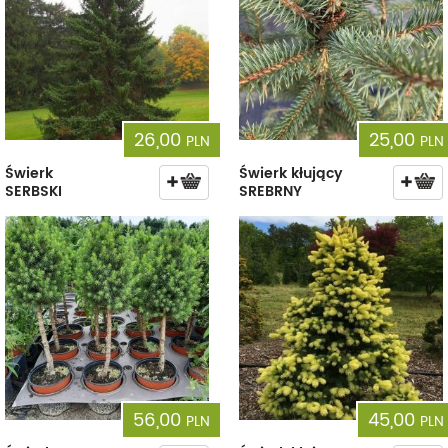
26,00
25,00
PLN
PLN
Świerk
Świerk kłujący
SERBSKI
SREBRNY
56,00
45,00
PLN
PLN