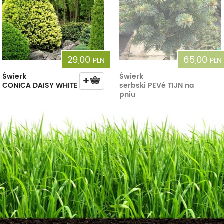
29,00
65,00
PLN
PLN
Świerk
Świerk
CONICA DAISY WHITE
serbski PEVé TIJN na
pniu