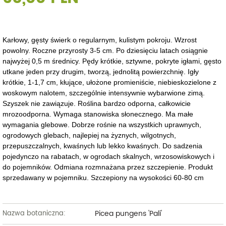
Karłowy, gęsty świerk o regularnym, kulistym pokroju. Wzrost
powolny. Roczne przyrosty 3-5 cm. Po dziesięciu latach osiągnie
najwyżej 0,5 m średnicy. Pędy krótkie, sztywne, pokryte igłami, gęsto
utkane jeden przy drugim, tworzą, jednolitą powierzchnię. Igły
krótkie, 1-1,7 cm, kłujące, ułożone promieniście, niebieskozielone z
woskowym nalotem, szczególnie intensywnie wybarwione zimą.
Szyszek nie zawiązuje. Roślina bardzo odporna, całkowicie
mrozoodporna. Wymaga stanowiska słonecznego. Ma małe
wymagania glebowe. Dobrze rośnie na wszystkich uprawnych,
ogrodowych glebach, najlepiej na żyznych, wilgotnych,
przepuszczalnych, kwaśnych lub lekko kwaśnych. Do sadzenia
pojedynczo na rabatach, w ogrodach skalnych, wrzosowiskowych i
do pojemników. Odmiana rozmnażana przez szczepienie. Produkt
sprzedawany w pojemniku. Szczepiony na wysokości 60-80 cm
Picea pungens 'Pali'
Nazwa botaniczna: