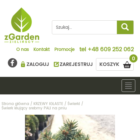
tel
+48 609 252 062
O nas
Kontakt
Promocje
0
ZALOGUJ
ZAREJESTRUJ
KOSZYK
Togg
navig
Strona główna
/
KRZEWY IGLASTE
/
Świerki
/
Świerk kłujący srebrny PALI na pniu