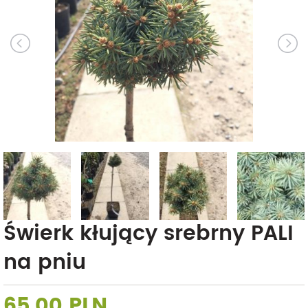
Świerk kłujący srebrny PALI
na pniu
65,00 PLN