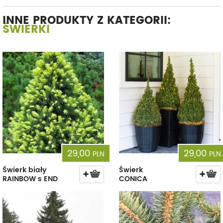
INNE PRODUKTY Z KATEGORII:
ŚWIERKI
29,00
29,00
PLN
PLN
Świerk biały
Świerk
RAINBOW s END
CONICA