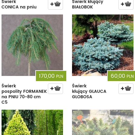
Świerk
Świerk kłujący
CONICA na pniu
BIAŁOBOK
170,00
60,00
PLN
PLN
Świerk
Świerk
pospolity FORMANEK
kłujący GLAUCA
na PNIU 70-80 cm
GLOBOSA
C5