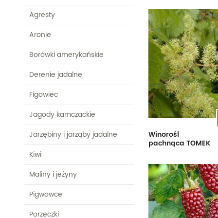
Morele
Jagody kamczackie
Wiśnie
Wielokwiatowe
Agresty
Jarzębiny i jarząby
Pozostałe
Pozostałe
Aronie
jadalne
Borówki amerykańskie
Kiwi
Derenie jadalne
Figowiec
Jagody kamczackie
Winorośl
Jarzębiny i jarząby jadalne
pachnąca TOMEK
Kiwi
Maliny i jeżyny
Pigwowce
Porzeczki