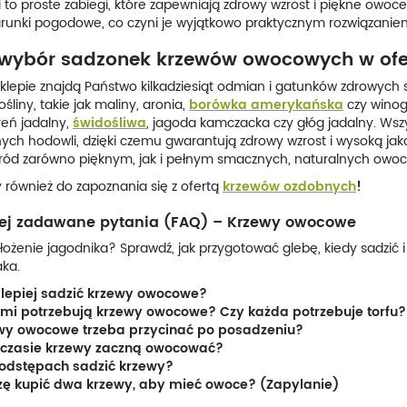
 to proste zabiegi, które zapewniają zdrowy wzrost i piękne ow
unki pogodowe, co czyni je wyjątkowo praktycznym rozwiązanie
 wybór sadzonek krzewów owocowych w ofe
klepie znajdą Państwo kilkadziesiąt odmian i gatunków zdrowy
śliny, takie jak maliny, aronia,
borówka amerykańska
czy winog
reń jadalny,
świdośliwa
, jagoda kamczacka czy głóg jadalny. Ws
h hodowli, dzięki czemu gwarantują zdrowy wzrost i wysoką jako
ród zarówno pięknym, jak i pełnym smacznych, naturalnych owo
również do zapoznania się z ofertą
krzewów ozdobnych
!
iej zadawane pytania (FAQ) – Krzewy owocowe
ałożenie jagodnika? Sprawdź, jak przygotować glebę, kiedy sadzić 
aka.
jlepiej sadzić krzewy owocowe?
iemi potrzebują krzewy owocowe? Czy każda potrzebuje torfu?
wy owocowe trzeba przycinać po posadzeniu?
 czasie krzewy zaczną owocować?
 odstępach sadzić krzewy?
ę kupić dwa krzewy, aby mieć owoce? (Zapylanie)