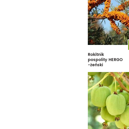
PAŹDZIERNIK
LISTOPAD
LISTOPAD
GRUDZIEŃ
GRUDZIEŃ
Rokitnik
pospolity HERGO
-żeński