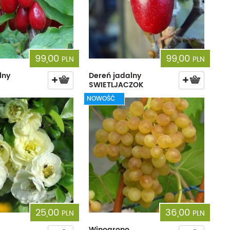
99,00
99,00
PLN
PLN
lny
Dereń jadalny
SWIETLJACZOK
NOWOŚĆ
25,00
36,00
PLN
PLN
Winogrono