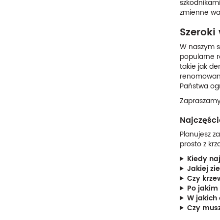
szkodnikami
zmienne war
Szeroki
W naszym s
popularne ro
takie jak de
renomowanyc
Państwa og
Zapraszamy 
Najczęśc
Planujesz z
prosto z krz
Kiedy na
Jakiej z
Czy krze
Po jakim
W jakich
Czy musz