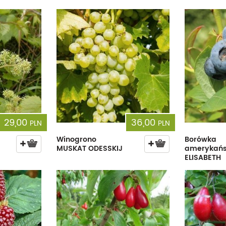
Dęby
Truskawki i poziomki
Derenie
Wiązy
Pę
Glediczje
Winogrona
Forsycje
Wierzby
Pię
Głogi
Żurawiny
Hibiskusy
Wiśnie ozdobne
Pi
Graby
Pozostałe
Hortensje
Złotokapy
Pn
Jabłonie ozdobne
Irgi
Pozostałe
Po
Jarzębiny i jarząby
Jaśminowce
Ró
29,00
36,00
PLN
PLN
Kasztanowce
Kaliny
Taw
Winogrono
Borówka
MUSKAT ODESSKIJ
amerykań
Kalmie
Wi
ELISABETH
Krzewuszki
Ża
Po