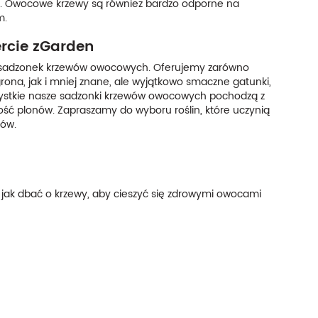
oce. Owocowe krzewy są również bardzo odporne na
m.
rcie zGarden
ch sadzonek krzewów owocowych. Oferujemy zarówno
rona, jak i mniej znane, ale wyjątkowo smaczne gatunki,
zystkie nasze sadzonki krzewów owocowych pochodzą z
ść plonów. Zapraszamy do wyboru roślin, które uczynią
ców.
i jak dbać o krzewy, aby cieszyć się zdrowymi owocami