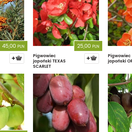
45,00
25,00
PLN
PLN
Pigwowiec
Pigwowiec
japoński TEXAS
japoński O
SCARLET