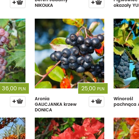
NIKOŁKA
okazały Y
36,00
25,00
PLN
PLN
Aronia
Winorośl
GALICJANKA krzew
pachnąca 
DONICA