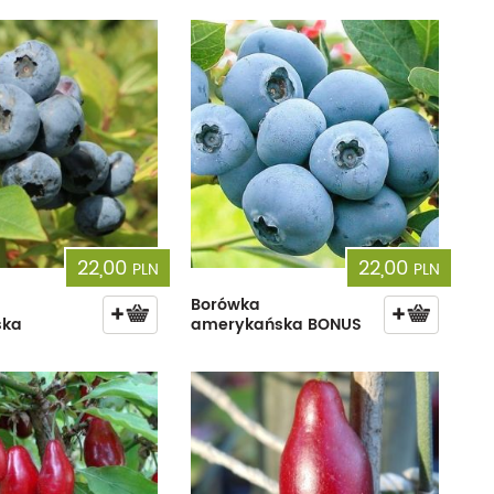
cherznice
Dzielżany
ciorniki
Floksy
wonie
Funkie
ącza
Goryczki
wojniki - Clematisy
Hiacynty
żaneczniki
Jeżówki
22,00
22,00
PLN
PLN
uły i tawułki
Juki
Borówka
ska
amerykańska BONUS
sterie
rnowce
zostałe