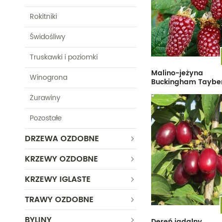
Rokitniki
Świdośliwy
Truskawki i poziomki
Malino-jeżyna
Winogrona
Buckingham Taybe
Żurawiny
Pozostałe
DRZEWA OZDOBNE
KRZEWY OZDOBNE
KRZEWY IGLASTE
TRAWY OZDOBNE
BYLINY
Dereń jadalny