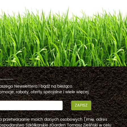
naszego Newslettera i bądź na bieżąco.
omocje, rabaty, oferty specjalne i wiele więcej.
ZAPISZ
a przetwarzanie moich danych osobowych (imię, adres
ospodarstwo Szkółkarskie zGarden Tomasz Zieliński w celu