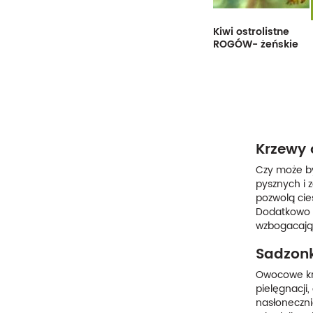
Kiwi ostrolistne
ROGÓW- żeńskie
Krzewy 
Czy może by
pysznych i 
pozwolą cie
Dodatkowo k
wzbogacając
Sadzonk
Owocowe krz
pielęgnacji
nasłoneczni