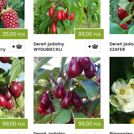
25,00
99,00
PLN
PLN
Dereń jadalny
Dereń jada
rry
WYDUBIECKIJ
SZAFER
99,00
99,00
PLN
PLN
Dereń Jadalny
Pigwowiec