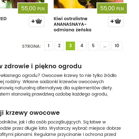
55,00
55,00
PLN
PLN
RED
Kiwi ostrolistne
ANANASNAYA-
odmiana żeńska
1
2
3
4
5
...
10
STRONA:
 zdrowie i piękno ogrodu
 własnego ogrodu? Owocowe krzewy to nie tylko źródło
ałej rodziny. Własne sadzonki krzewów owocowych
anowią naturalną alternatywę dla suplementów diety.
 latem stanowią prawdziwą ozdobę każdego ogrodu,
cji krzewy owocowe
ków, jak i dla osób początkujących. Są łatwe w
dzie przez długie lata. Wystarczy wybrać miejsce dobrze
bfitymi plonami. Regularne przycinanie i ochrona przed