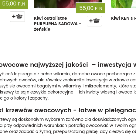
55,00
PLN
55,00
PLN
Kiwi ostrolistne
Kiwi KEN s 
PURPURNA SADOWA -
żeńskie
owocowe najwyższej jakości – inwestycja w
ć coś lepszego niż pełne witamin, dorodne owoce pochodzące z
zdrowych owoców, ale również znakomita inwestycja w zdrowie c
szyć się owocami bogatymi w witaminy i mikroelementy, które st
rzewy te są niezwykle dekoracyjne – ich kwiaty wiosną i owoce
 go o kolory i zapachy.
i krzewów owocowych - łatwe w pielęgna
ewy są doskonałym wyborem zarówno dla doświadczonych ogrodni
, a przy odpowiednich warunkach potrafią owocować w Twoim ogro
one oraz zadbać o żyzną, przepuszczalną glebę, aby cieszyć się o