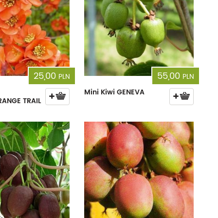
25,00
55,00
PLN
PLN
Mini Kiwi GENEVA
RANGE TRAIL