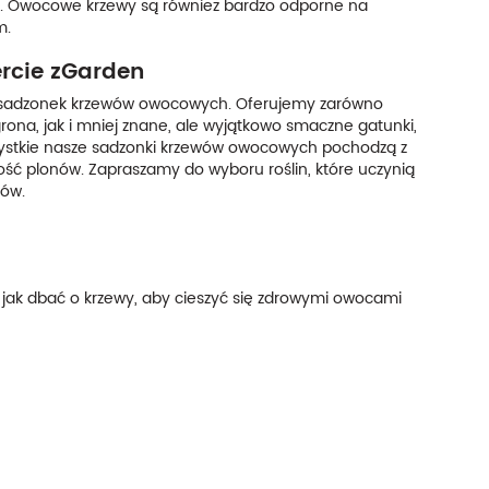
oce. Owocowe krzewy są również bardzo odporne na
m.
rcie zGarden
ch sadzonek krzewów owocowych. Oferujemy zarówno
rona, jak i mniej znane, ale wyjątkowo smaczne gatunki,
zystkie nasze sadzonki krzewów owocowych pochodzą z
ść plonów. Zapraszamy do wyboru roślin, które uczynią
ców.
i jak dbać o krzewy, aby cieszyć się zdrowymi owocami