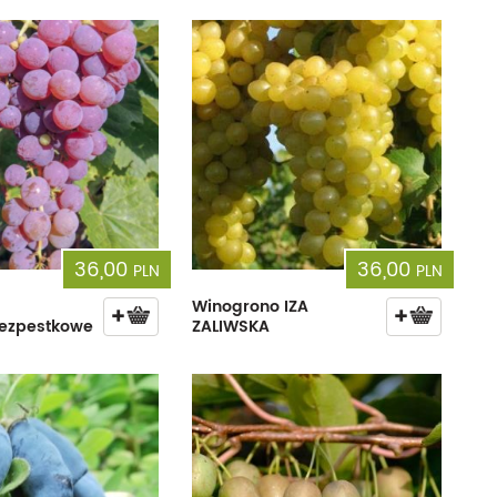
cherznice
Dzielżany
ciorniki
Floksy
wonie
Funkie
ącza
Goryczki
wojniki - Clematisy
Hiacynty
żaneczniki
Jeżówki
36,00
36,00
PLN
PLN
uły i tawułki
Juki
Winogrono IZA
bezpestkowe
ZALIWSKA
sterie
rnowce
zostałe