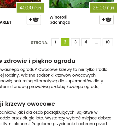
40,00
29,00
PLN
PLN
Winorośl
ARLET
pachnąca
1
2
3
4
...
10
STRONA:
 zdrowie i piękno ogrodu
 własnego ogrodu? Owocowe krzewy to nie tylko źródło
ałej rodziny. Własne sadzonki krzewów owocowych
anowią naturalną alternatywę dla suplementów diety.
 latem stanowią prawdziwą ozdobę każdego ogrodu,
cji krzewy owocowe
ków, jak i dla osób początkujących. Są łatwe w
dzie przez długie lata. Wystarczy wybrać miejsce dobrze
bfitymi plonami. Regularne przycinanie i ochrona przed