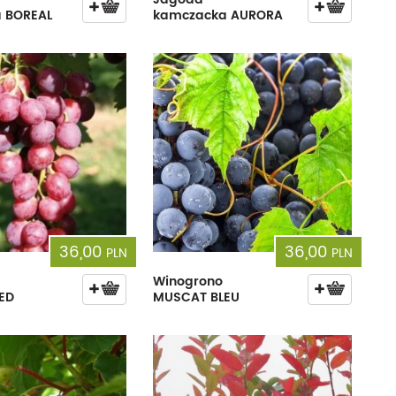
 BOREAL
kamczacka AURORA
36,00
36,00
PLN
PLN
Winogrono
ED
MUSCAT BLEU