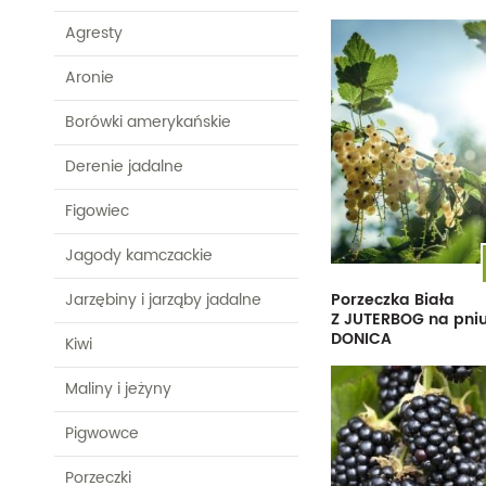
Morele
Jagody kamczackie
Wiśnie
Wielokwiatowe
Agresty
Jarzębiny i jarząby
Pozostałe
Pozostałe
Aronie
jadalne
Borówki amerykańskie
Kiwi
Derenie jadalne
Figowiec
Jagody kamczackie
Porzeczka Biała
Jarzębiny i jarząby jadalne
Z JUTERBOG na pni
DONICA
Kiwi
Maliny i jeżyny
Pigwowce
Porzeczki