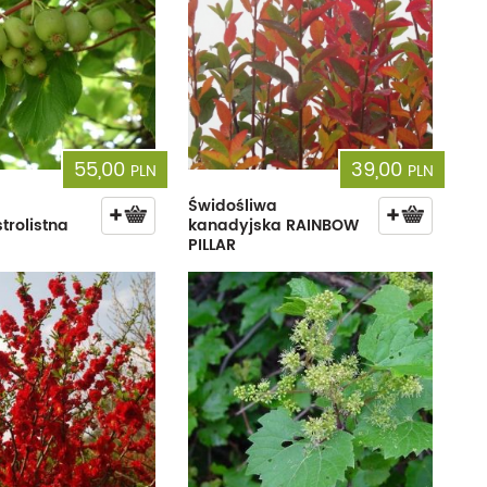
55,00
39,00
PLN
PLN
Świdośliwa
strolistna
kanadyjska RAINBOW
PILLAR