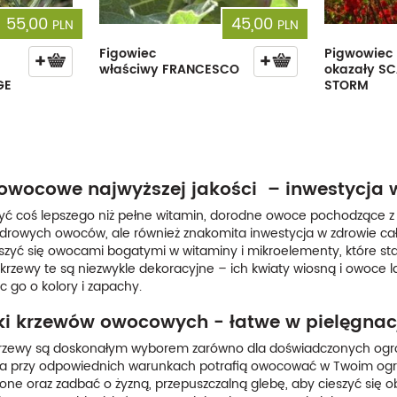
55,00
45,00
PLN
PLN
Figowiec
Pigwowiec
właściwy FRANCESCO
okazały SC
GE
STORM
owocowe najwyższej jakości – inwestycja w
ć coś lepszego niż pełne witamin, dorodne owoce pochodzące z
zdrowych owoców, ale również znakomita inwestycja w zdrowie c
szyć się owocami bogatymi w witaminy i mikroelementy, które st
rzewy te są niezwykle dekoracyjne – ich kwiaty wiosną i owoce
 go o kolory i zapachy.
i krzewów owocowych - łatwe w pielęgna
ewy są doskonałym wyborem zarówno dla doświadczonych ogrodni
, a przy odpowiednich warunkach potrafią owocować w Twoim ogro
one oraz zadbać o żyzną, przepuszczalną glebę, aby cieszyć się o