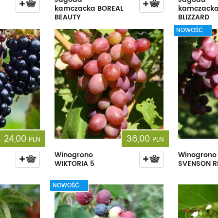
kamczacka BOREAL
kamczacka
BEAUTY
BLIZZARD
NOWOŚĆ
24,00
36,00
PLN
PLN
Winogrono
Winogrono
WIKTORIA 5
SVENSON R
NOWOŚĆ