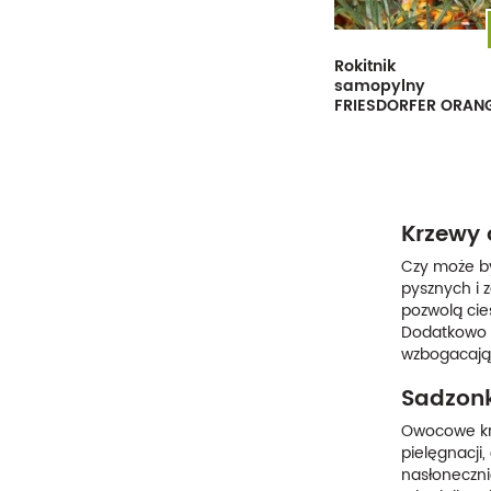
Rokitnik
samopylny
FRIESDORFER ORAN
Krzewy 
Czy może by
pysznych i 
pozwolą cie
Dodatkowo k
wzbogacając
Sadzonk
Owocowe krz
pielęgnacji
nasłoneczni