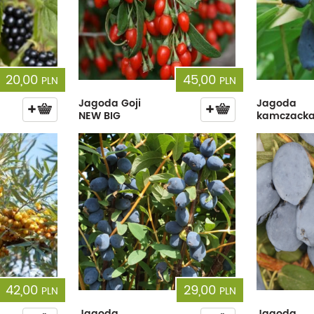
20,00
45,00
PLN
PLN
Jagoda Goji
Jagoda
NEW BIG
kamczacka
42,00
29,00
PLN
PLN
Jagoda
Jagoda