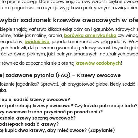
 to proste zabiegi, które zapewniają zdrowy wzrost i piękne ow
unki pogodowe, co czyni je wyjątkowo praktycznym rozwiązanie
 wybór sadzonek krzewów owocowych w ofe
klepie znajdą Państwo kilkadziesiąt odmian i gatunków zdrowy
śliny, takie jak maliny, aronia,
borówka amerykańska
czy winog
reń jadalny,
świdośliwa
, jagoda kamczacka czy głóg jadalny. Ws
h hodowli, dzięki czemu gwarantują zdrowy wzrost i wysoką jako
ród zarówno pięknym, jak i pełnym smacznych, naturalnych owo
również do zapoznania się z ofertą
krzewów ozdobnych
!
iej zadawane pytania (FAQ) – Krzewy owocowe
ałożenie jagodnika? Sprawdź, jak przygotować glebę, kiedy sadzić 
aka.
jlepiej sadzić krzewy owocowe?
iemi potrzebują krzewy owocowe? Czy każda potrzebuje torfu?
wy owocowe trzeba przycinać po posadzeniu?
 czasie krzewy zaczną owocować?
 odstępach sadzić krzewy?
ę kupić dwa krzewy, aby mieć owoce? (Zapylanie)