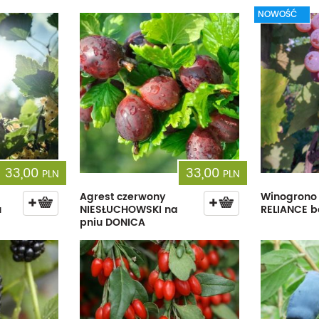
Dęby
Truskawki i poziomki
Derenie
Wiązy
Pę
NOWOŚĆ
Glediczje
Winogrona
Forsycje
Wierzby
Pię
Głogi
Żurawiny
Hibiskusy
Wiśnie ozdobne
Pi
Graby
Pozostałe
Hortensje
Złotokapy
Pn
Jabłonie ozdobne
Irgi
Pozostałe
Po
Jarzębiny i jarząby
Jaśminowce
Ró
33,00
33,00
PLN
PLN
Kasztanowce
Kaliny
Taw
Agrest czerwony
Winogrono
u
NIESŁUCHOWSKI na
RELIANCE 
Kalmie
Wi
pniu DONICA
Krzewuszki
Ża
Po