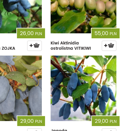
26,00
55,00
PLN
PLN
Kiwi Aktinidia
 ZOJKA
ostrolistna VITIKIWI
29,00
29,00
PLN
PLN
Jagoda