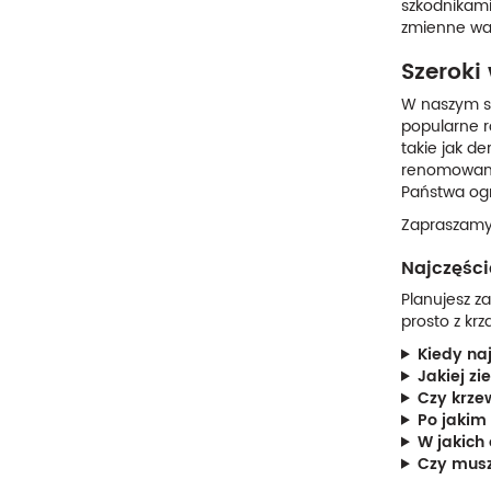
szkodnikami
zmienne war
Szeroki
W naszym s
popularne ro
takie jak de
renomowanyc
Państwa og
Zapraszamy 
Najczęśc
Planujesz z
prosto z krz
Kiedy na
Jakiej z
Czy krze
Po jakim
W jakich
Czy musz