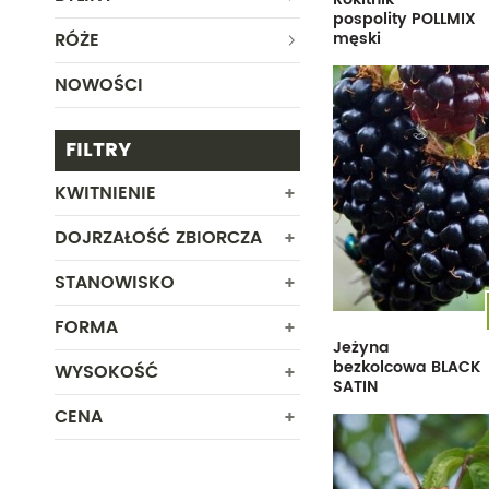
pospolity POLLMIX
RÓŻE
męski
NOWOŚCI
FILTRY
KWITNIENIE
DOJRZAŁOŚĆ ZBIORCZA
LUTY
MARZEC
STANOWISKO
MARZEC
KWIECIEŃ
KWIECIEŃ
FORMA
CIEŃ
MAJ
Jeżyna
MAJ
PÓŁCIEŃ
CZERWIEC
bezkolcowa BLACK
WYSOKOŚĆ
ROŚLINA Z GOŁYM KORZENIEM -
CZERWIEC
SATIN
SŁONECZNE
LIPIEC
zabezpieczona na czas dostawy
ROŚLINA W POJEMNIKU
LIPIEC
CENA
Od
Do
SIERPIEŃ
SIERPIEŃ
WRZESIEŃ
Od
Do
WRZESIEŃ
PAŹDZIERNIK