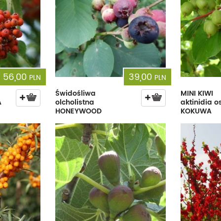
56,00
39,00
PLN
PLN
Świdośliwa
MINI KIWI
A
olcholistna
aktinidia o
HONEYWOOD
KOKUWA