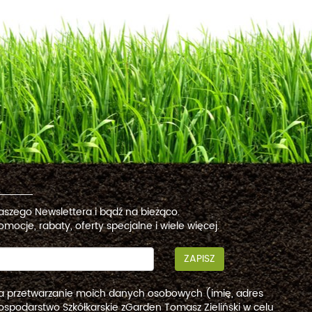
naszego Newslettera i bądź na bieżąco.
omocje, rabaty, oferty specjalne i wiele więcej.
ZAPISZ
a przetwarzanie moich danych osobowych (imię, adres
ospodarstwo Szkółkarskie zGarden Tomasz Zieliński w celu