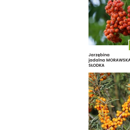
PAŹDZIERNIK
LISTOPAD
LISTOPAD
GRUDZIEŃ
GRUDZIEŃ
Jarzębina
jadalna MORAWSK
SŁODKA