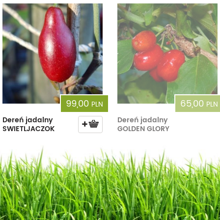
99,00
65,00
PLN
PLN
Dereń jadalny
Dereń jadalny
SWIETLJACZOK
GOLDEN GLORY