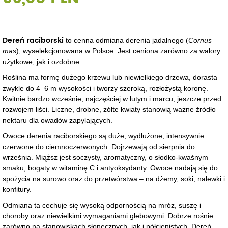
Dereń raciborski
to cenna odmiana derenia jadalnego (
Cornus
mas
), wyselekcjonowana w Polsce. Jest ceniona zarówno za walory
użytkowe, jak i ozdobne.
Roślina ma formę dużego krzewu lub niewielkiego drzewa, dorasta
zwykle do 4–6 m wysokości i tworzy szeroką, rozłożystą koronę.
Kwitnie bardzo wcześnie, najczęściej w lutym i marcu, jeszcze przed
rozwojem liści. Liczne, drobne, żółte kwiaty stanowią ważne źródło
nektaru dla owadów zapylających.
Owoce derenia raciborskiego są duże, wydłużone, intensywnie
czerwone do ciemnoczerwonych. Dojrzewają od sierpnia do
września. Miąższ jest soczysty, aromatyczny, o słodko-kwaśnym
smaku, bogaty w witaminę C i antyoksydanty. Owoce nadają się do
spożycia na surowo oraz do przetwórstwa – na dżemy, soki, nalewki i
konfitury.
Odmiana ta cechuje się wysoką odpornością na mróz, suszę i
choroby oraz niewielkimi wymaganiami glebowymi. Dobrze rośnie
zarówno na stanowiskach słonecznych, jak i półcienistych. Dereń