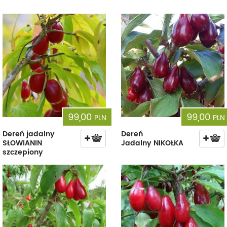
99,00
99,00
PLN
PLN
Dereń jadalny
Dereń
SŁOWIANIN
Jadalny NIKOŁKA
szczepiony