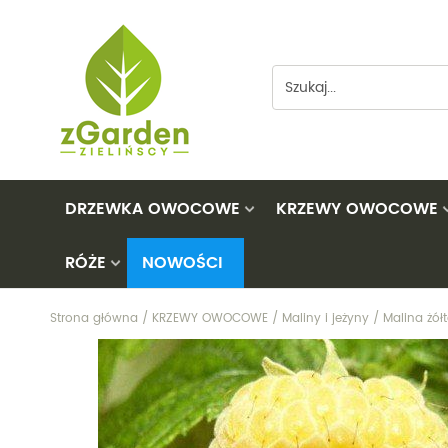
DRZEWKA OWOCOWE
KRZEWY OWOCOWE
RÓŻE
NOWOŚCI
Brzoskwinie
Agresty
Morwy
Czereśnie
Aronie
Nektaryny
Na pniu
Strona główna
/
KRZEWY OWOCOWE
/
Maliny i jeżyny
/
Malina żół
Duo
Borówki amerykańskie
Orzechy
Okrywowe
Grusze
Derenie jadalne
Pigwy
Pnące
Jabłonie
Figowiec
Śliwy
Rabatowe