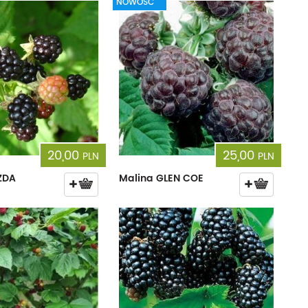
NOWOŚĆ
20,00
25,00
PLN
PLN
ZDA
Malina GLEN COE