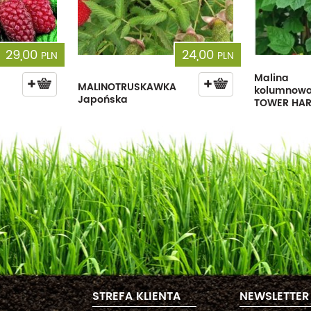
29,00
24,00
PLN
PLN
Malina
MALINOTRUSKAWKA
kolumnowa
Japońska
TOWER HA
STREFA KLIENTA
NEWSLETTER