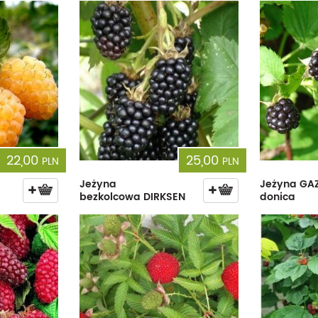
22,00
25,00
PLN
PLN
Jeżyna
Jeżyna GA
bezkolcowa DIRKSEN
donica