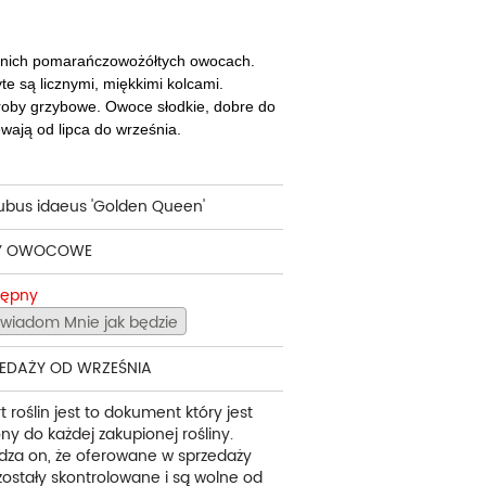
cherznice
Dzielżany
ciorniki
Floksy
dnich pomarańczowożółtych owocach.
te są licznymi, miękkimi kolcami.
wonie
Funkie
oby grzybowe. Owoce słodkie, dobre do
wają od lipca do września.
ącza
Goryczki
wojniki - Clematisy
Hiacynty
ubus idaeus 'Golden Queen'
żaneczniki
Jeżówki
Y OWOCOWE
uły i tawułki
Juki
tępny
sterie
wiadom Mnie jak będzie
rnowce
EDAŻY OD WRZEŚNIA
zostałe
t roślin jest to dokument który jest
ny do każdej zakupionej rośliny.
dza on, że oferowane w sprzedaży
 zostały skontrolowane i są wolne od