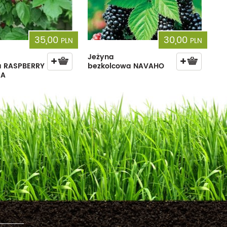
35,00
30,00
PLN
PLN
Jeżyna
 RASPBERRY
bezkolcowa NAVAHO
RA