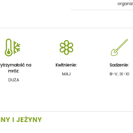
organiz
ytrzymałość na
Kwitnienie:
Sadzenie:
mróz:
MAJ
III-V, IX-XI
DUŻA
NY I JEŻYNY