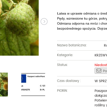
Dęby
Truskawki i poziomki
Derenie
Wiązy
Pę
Glediczje
Winogrona
Forsycje
Wierzby
Pię
Łatwa w uprawie odmiana o śre
Pędy, wzniesione ku górze, pokry
Głogi
Żurawiny
Hibiskusy
Wiśnie ozdobne
Pi
Odmiana odporna na mróz i chor
bezpośredniego spożycia. Dojrze
Graby
Pozostałe
Hortensje
Złotokapy
Pn
Jabłonie ozdobne
Irgi
Pozostałe
Po
R
Nazwa botaniczna:
Jarzębiny i jarząby
Jaśminowce
Ró
KRZEW
Kategoria:
Kasztanowce
Kaliny
Taw
Niedos
Status:
Kalmie
Wi
Po
Krzewuszki
Ża
W SPRZ
Czas dostawy :
Po
Paszpor
PIORiN:
dołączo
Potwier
rośliny