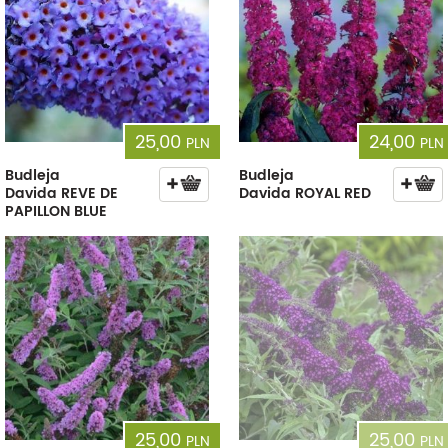
25,00
24,00
PLN
PLN
Budleja
Budleja
Davida REVE DE
Davida ROYAL RED
PAPILLON BLUE
25,00
25,00
PLN
PLN