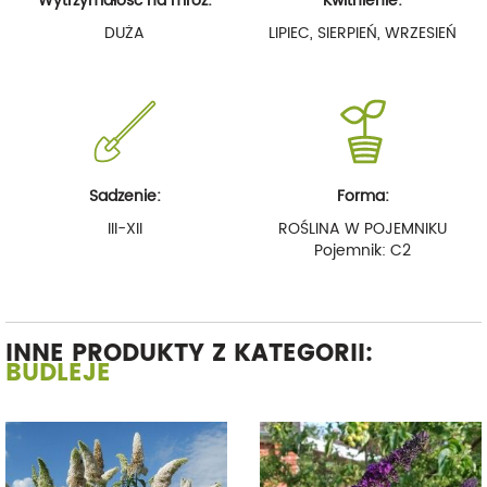
Wytrzymałość na mróz:
Kwitnienie:
DUŻA
LIPIEC, SIERPIEŃ, WRZESIEŃ
Sadzenie:
Forma:
III-XII
ROŚLINA W POJEMNIKU
Pojemnik: C2
INNE PRODUKTY Z KATEGORII:
BUDLEJE