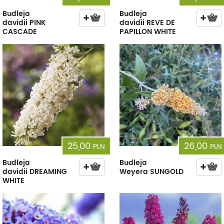
Budleja
Budleja
davidii PINK
davidii REVE DE
CASCADE
PAPILLON WHITE
25,00
26,00
PLN
PLN
Budleja
Budleja
davidii DREAMING
Weyera SUNGOLD
WHITE