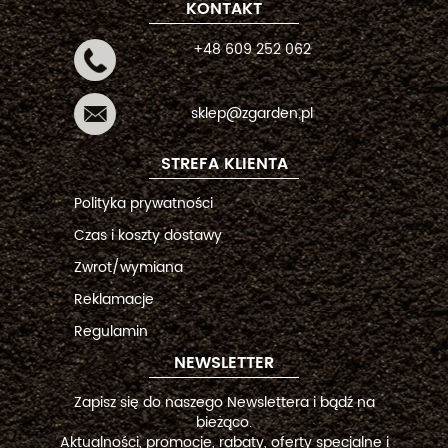
KONTAKT
+48 609 252 062
sklep@zgarden.pl
STREFA KLIENTA
Polityka prywatności
Czas i koszty dostawy
Zwrot/wymiana
Reklamacje
Regulamin
NEWSLETTER
Zapisz się do naszego Newslettera i bądź na
bieżąco.
Aktualności, promocje, rabaty, oferty specjalne i