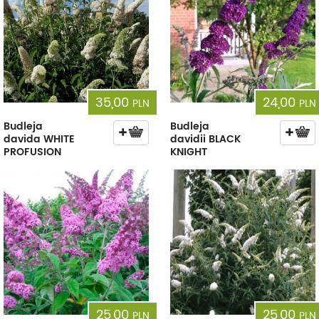
35,00
24,00
PLN
PLN
Budleja
Budleja
davida WHITE
davidii BLACK
PROFUSION
KNIGHT
25,00
25,00
PLN
PLN