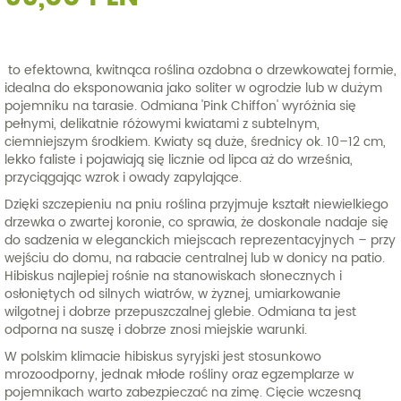
to efektowna, kwitnąca roślina ozdobna o drzewkowatej formie,
idealna do eksponowania jako soliter w ogrodzie lub w dużym
pojemniku na tarasie. Odmiana 'Pink Chiffon' wyróżnia się
pełnymi, delikatnie różowymi kwiatami z subtelnym,
ciemniejszym środkiem. Kwiaty są duże, średnicy ok. 10–12 cm,
lekko faliste i pojawiają się licznie od lipca aż do września,
przyciągając wzrok i owady zapylające.
Dzięki szczepieniu na pniu roślina przyjmuje kształt niewielkiego
drzewka o zwartej koronie, co sprawia, że doskonale nadaje się
do sadzenia w eleganckich miejscach reprezentacyjnych – przy
wejściu do domu, na rabacie centralnej lub w donicy na patio.
Hibiskus najlepiej rośnie na stanowiskach słonecznych i
osłoniętych od silnych wiatrów, w żyznej, umiarkowanie
wilgotnej i dobrze przepuszczalnej glebie. Odmiana ta jest
odporna na suszę i dobrze znosi miejskie warunki.
W polskim klimacie hibiskus syryjski jest stosunkowo
mrozoodporny, jednak młode rośliny oraz egzemplarze w
pojemnikach warto zabezpieczać na zimę. Cięcie wczesną