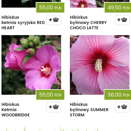
55,00
49,50
PLN
PLN
Hibiskus
Hibiskus
ketmia syryjska RED
bylinowy CHERRY
HEART
CHOCO LATTE
55,00
36,00
PLN
PLN
Hibiskus
Hibiskus
Ketmia
bylinowy SUMMER
WOODBRIDGE
STORM