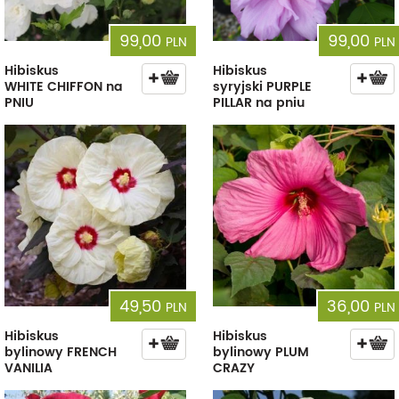
99,00
99,00
PLN
PLN
Hibiskus
Hibiskus
WHITE CHIFFON na
syryjski PURPLE
PNIU
PILLAR na pniu
49,50
36,00
PLN
PLN
Hibiskus
Hibiskus
bylinowy FRENCH
bylinowy PLUM
VANILIA
CRAZY