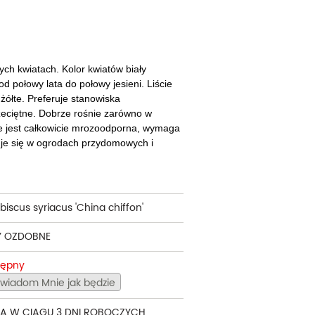
cherznice
Dzielżany
ciorniki
Floksy
wonie
Funkie
ch kwiatach. Kolor kwiatów biały
d połowy lata do połowy jesieni. Liście
ącza
Goryczki
żółte. Preferuje stanowiska
zeciętne. Dobrze rośnie zarówno w
wojniki - Clematisy
Hiacynty
Nie jest całkowicie mrozoodporna, wymaga
uje się w ogrodach przydomowych i
żaneczniki
Jeżówki
uły i tawułki
Juki
sterie
biscus syriacus 'China chiffon'
rnowce
Y OZDOBNE
zostałe
tępny
wiadom Mnie jak będzie
A W CIĄGU 3 DNI ROBOCZYCH