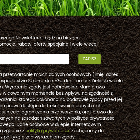
naszego Newslettera i bądź na bieżąco.
omocje, rabaty, oferty specjalne i wiele więcej.
ZAPISZ
a przetwarzanie moich danych osobowych (imię, adres
ospodarstwo Szkółkarskie zGarden Tomasz Zieliński w celu
. Wyrażenie zgody jest dobrowolne. Mam prawo
dy w dowolnym momencie bez wpływu na zgodność z
arzania, którego dokonano na podstawie zgody przed jej
m prawo dostępu do treści swoich danych i ich
usunięcia, ograniczenia przetwarzania, oraz prawo do
danych na zasadach zawartych w polityce prywatności
etowego. Dane osobowe w sklepie internetowym
są zgodnie z
polityką prywatności
. Zachęcamy do
 z polityką przed wyrażeniem zgody.