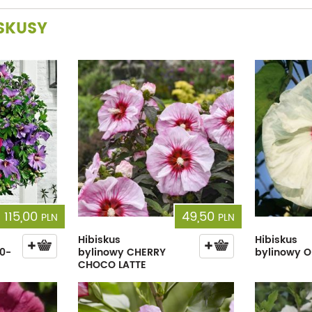
ISKUSY
115,00
49,50
PLN
PLN
Hibiskus
Hibiskus
0-
bylinowy CHERRY
bylinowy O
CHOCO LATTE