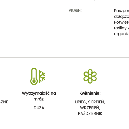
Paszpor
PIORiN:
dołączo
Potwier
rośliny
organiz
Wytrzymałość na
Kwitnienie:
mróz:
CZNE
LIPIEC, SIERPIEŃ,
DUŻA
WRZESIEŃ,
PAŹDZIERNIK