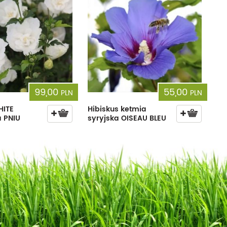
99,00
55,00
PLN
PLN
HITE
Hibiskus ketmia
 PNIU
syryjska OISEAU BLEU