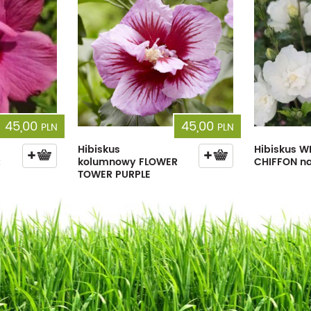
45,00
45,00
PLN
PLN
Hibiskus
Hibiskus W
R
kolumnowy FLOWER
CHIFFON na
TOWER PURPLE