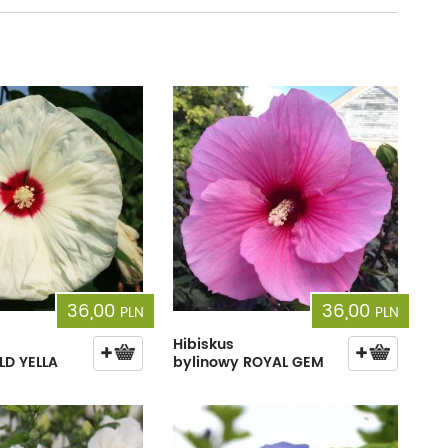
36,00
36,00
PLN
PLN
Hibiskus
LD YELLA
bylinowy ROYAL GEM