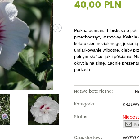
40,00 PLN
Dęby
Truskawki i poziomki
Derenie
Wiązy
Pę
Glediczje
Winogrona
Forsycje
Wierzby
Pię
Głogi
Żurawiny
Hibiskusy
Wiśnie ozdobne
Pi
Piękna odmiana hibiskusa o pełny
przechodzący w różowy. Kwitnie o
Graby
Pozostałe
Hortensje
Złotokapy
Pn
koloru ciemnozielonego, jesienią 
umiarkowanie wilgotne, gleby pr
Jabłonie ozdobne
Irgi
Pozostałe
Po
pełnym słońcu, jak i półcieniu. 
okrycia na zimę. Ładnie prezent
Jarzębiny i jarząby
Jaśminowce
Ró
parkach.
Kasztanowce
Kaliny
Taw
Kalmie
Wi
Hi
Nazwa botaniczna:
Krzewuszki
Ża
KRZEW
Kategoria:
Po
Niedos
Status:
Po
WYSYŁK
Czas dostawy: