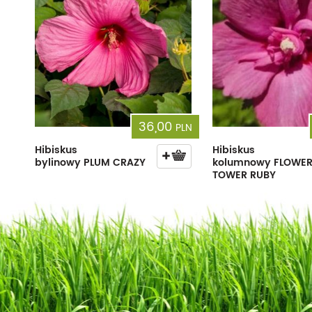
36,00
PLN
Hibiskus
Hibiskus
bylinowy PLUM CRAZY
kolumnowy FLOWE
TOWER RUBY