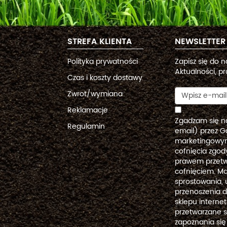
STREFA KLIENTA
NEWSLETTER
Polityka prywatności
Zapisz się do 
Aktualności, pr
Czas i koszty dostawy
Zwrot/wymiana
Reklamacje
Zgadzam się n
Regulamin
email) przez G
marketingowym
cofnięcia zgo
prawem przetw
cofnięciem. Ma
sprostowania, 
przenoszenia 
sklepu intern
przetwarzane 
zapoznania się