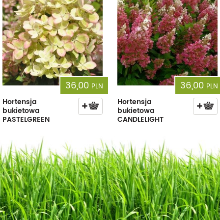
36,00
36,00
PLN
PLN
Hortensja
Hortensja
bukietowa
bukietowa
PASTELGREEN
CANDLELIGHT