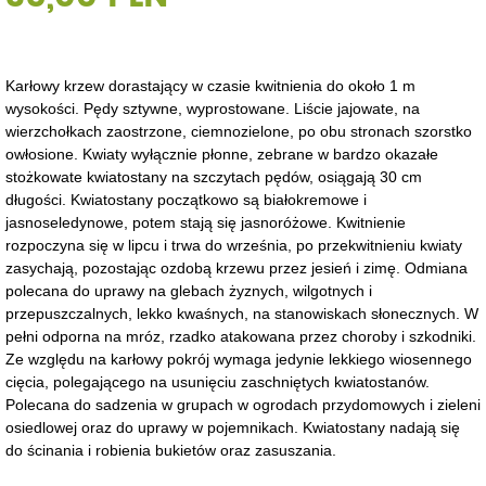
Karłowy krzew dorastający w czasie kwitnienia do około 1 m
wysokości. Pędy sztywne, wyprostowane. Liście jajowate, na
wierzchołkach zaostrzone, ciemnozielone, po obu stronach szorstko
owłosione. Kwiaty wyłącznie płonne, zebrane w bardzo okazałe
stożkowate kwiatostany na szczytach pędów, osiągają 30 cm
długości. Kwiatostany początkowo są białokremowe i
jasnoseledynowe, potem stają się jasnoróżowe. Kwitnienie
rozpoczyna się w lipcu i trwa do września, po przekwitnieniu kwiaty
zasychają, pozostając ozdobą krzewu przez jesień i zimę. Odmiana
polecana do uprawy na glebach żyznych, wilgotnych i
przepuszczalnych, lekko kwaśnych, na stanowiskach słonecznych. W
pełni odporna na mróz, rzadko atakowana przez choroby i szkodniki.
Ze względu na karłowy pokrój wymaga jedynie lekkiego wiosennego
cięcia, polegającego na usunięciu zaschniętych kwiatostanów.
Polecana do sadzenia w grupach w ogrodach przydomowych i zieleni
osiedlowej oraz do uprawy w pojemnikach. Kwiatostany nadają się
do ścinania i robienia bukietów oraz zasuszania.