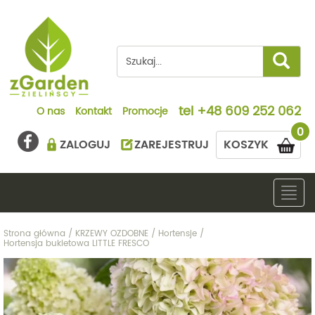
tel
+48 609 252 062
O nas
Kontakt
Promocje
0
ZALOGUJ
ZAREJESTRUJ
KOSZYK
Togg
navig
Strona główna
/
KRZEWY OZDOBNE
/
Hortensje
/
Hortensja bukietowa LITTLE FRESCO