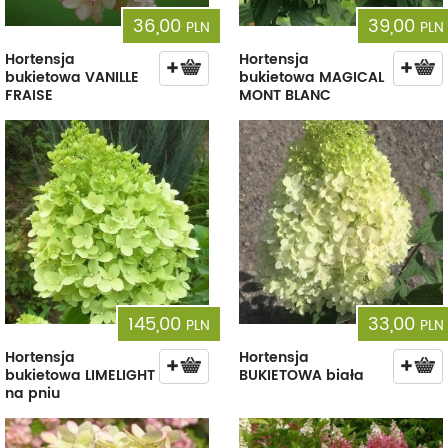
36,00
39,00
PLN
PLN
Hortensja
Hortensja
bukietowa VANILLE
bukietowa MAGICAL
FRAISE
MONT BLANC
145,00
33,00
PLN
PLN
Hortensja
Hortensja
bukietowa LIMELIGHT
BUKIETOWA biała
na pniu