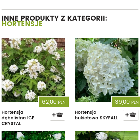
INNE PRODUKTY Z KATEGORII:
HORTENSJE
62,00
39,00
PLN
PLN
Hortensja
Hortensja
dębolistna ICE
bukietowa SKYFALL
CRYSTAL