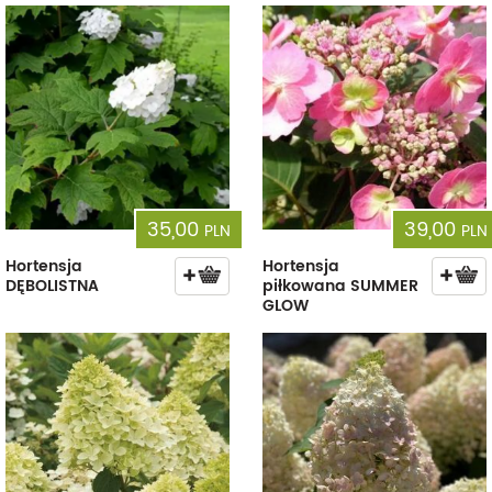
35,00
39,00
PLN
PLN
Hortensja
Hortensja
DĘBOLISTNA
piłkowana SUMMER
GLOW