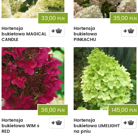
33,00
35,00
PLN
PLN
Hortensja
Hortensja
bukietowa MAGICAL
bukietowa
CANDLE
PINKACHU
36,00
145,00
PLN
PLN
Hortensja
Hortensja
bukietowa WIM s
bukietowa LIMELIGHT
RED
na pniu