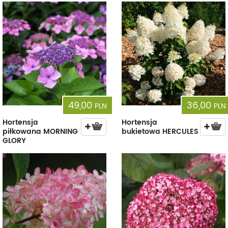
49,00
36,00
PLN
PLN
Hortensja
Hortensja
piłkowana MORNING
bukietowa HERCULES
GLORY