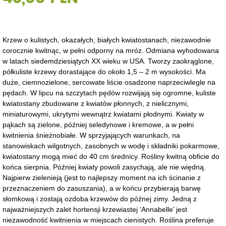
Krzew o kulistych, okazałych, białych kwiatostanach, niezawodnie
corocznie kwitnąc, w pełni odporny na mróz. Odmiana wyhodowana
w latach siedemdziesiątych XX wieku w USA. Tworzy zaokrąglone,
półkuliste krzewy dorastające do około 1,5 – 2 m wysokości. Ma
duże, ciemnozielone, sercowate liście osadzone naprzeciwlegle na
pędach. W lipcu na szczytach pędów rozwijają się ogromne, kuliste
kwiatostany zbudowane z kwiatów płonnych, z nielicznymi,
miniaturowymi, ukrytymi wewnątrz kwiatami płodnymi. Kwiaty w
pąkach są zielone, później seledynowe i kremowe, a w pełni
kwitnienia śnieżnobiałe. W sprzyjających warunkach, na
stanowiskach wilgotnych, zasobnych w wodę i składniki pokarmowe,
kwiatostany mogą mieć do 40 cm średnicy. Rośliny kwitną obficie do
końca sierpnia. Później kwiaty powoli zasychają, ale nie więdną.
Najpierw zielenieją (jest to najlepszy moment na ich ścinanie z
przeznaczeniem do zasuszania), a w końcu przybierają barwę
słomkową i zostają ozdoba krzewów do późnej zimy. Jedną z
najważniejszych zalet hortensji krzewiastej ‘Annabelle’ jest
niezawodność kwitnienia w miejscach cienistych. Roślina preferuje