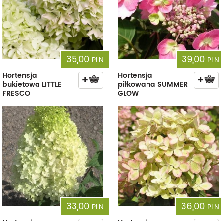
35,00
39,00
PLN
PLN
Hortensja
Hortensja
bukietowa LITTLE
piłkowana SUMMER
FRESCO
GLOW
33,00
36,00
PLN
PLN