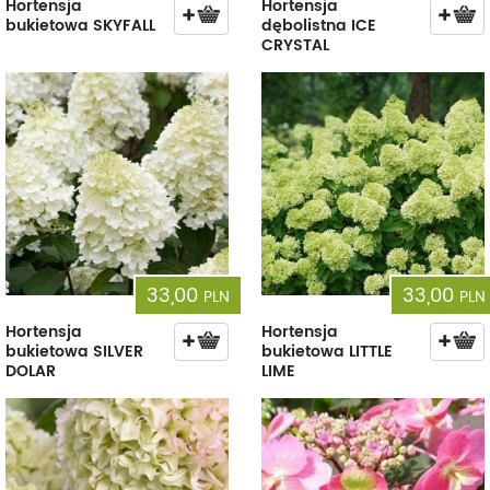
Hortensja
Hortensja
bukietowa SKYFALL
dębolistna ICE
CRYSTAL
33,00
33,00
PLN
PLN
Hortensja
Hortensja
bukietowa SILVER
bukietowa LITTLE
DOLAR
LIME