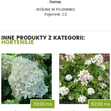
Forma:
ROŚLINA W POJEMNIKU
Pojemnik: C3
INNE PRODUKTY Z KATEGORII:
HORTENSJE
39,00
62,00
PLN
PLN