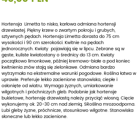
Hortensja Limetta to niska, karłowa odmiana hortensji
drzewiastej. Piękny krzew o zwartym pokroju i grubych,
sztywnych pędach. Hortensja Limetta dorasta do 75 cm
wysokości i 90 cm szerokości. Kwitnie na pędach
jednorocznych. Kwiaty pojawiają się w lipcu. Zebrane są w
gęste, kuliste kwiatostany o średnicy do 13 cm. Kwiaty
początkowo limonkowe, później kremowo-białe a pod koniec
kwitnienia znów stają się zielonkawe. Odmiana bardzo
wytrzymała na ekstremalne warunki pogodowe. Roślina łatwa w
uprawie. Preferuje lekko zacienione stanowiska, ciepłe i
osłonięte od wiatru. Wymaga żyznych, umiarkowanie
wilgotnych i próchniczych gleb. Podobnie jak hortensje
bukietowe, hortensję drzewiastą należy przyciąć wiosną. Cięcie
wykonujemy ok. 20-30 cm nad ziemią. SRoślina mrozoodporna.
Lubi gleby żyzne, próchnicze, stosunkowo wilgotne. Stanowiska
słoneczne lub lekko zacienione.