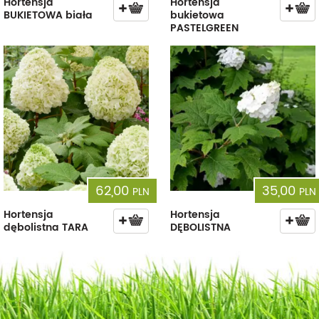
Hortensja
Hortensja
BUKIETOWA biała
bukietowa
PASTELGREEN
62,00
35,00
PLN
PLN
Hortensja
Hortensja
dębolistna TARA
DĘBOLISTNA