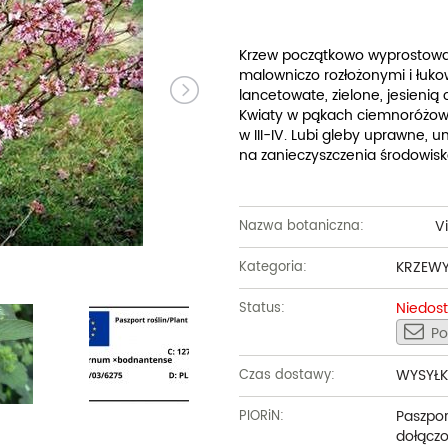
Dęby
Truskawki i poziomki
Derenie
Wiązy
Pę
Glediczje
Winogrona
Forsycje
Wierzby
Pię
Krzew początkowo wyprostowany
malowniczo rozłożonymi i łuko
Głogi
Żurawiny
Hibiskusy
Wiśnie ozdobne
Pi
lancetowate, zielone, jesienią
Kwiaty w pąkach ciemnoróżowe
Graby
Pozostałe
Hortensje
Złotokapy
Pn
w III-IV. Lubi gleby uprawne, 
na zanieczyszczenia środowiska
Jabłonie ozdobne
Irgi
Pozostałe
Po
Jarzębiny i jarząby
Jaśminowce
Ró
V
Nazwa botaniczna:
Kasztanowce
Kaliny
Taw
KRZEW
Kategoria:
Kalmie
Wi
Niedos
Status:
Po
Krzewuszki
Ża
Po
WYSYŁK
Czas dostawy:
Paszpor
PIORiN:
dołączo