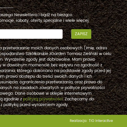
naszego Newslettera i bądź na bieżąco.
omocje, rabaty, oferty specjalne i wiele więcej.
ZAPISZ
a przetwarzanie moich danych osobowych (imię, adres
ospodarstwo Szkółkarskie zGarden Tomasz Zieliński w celu
. Wyrażenie zgody jest dobrowolne. Mam prawo
dy w dowolnym momencie bez wpływu na zgodność z
arzania, którego dokonano na podstawie zgody przed jej
m prawo dostępu do treści swoich danych i ich
usunięcia, ograniczenia przetwarzania, oraz prawo do
danych na zasadach zawartych w polityce prywatności
etowego. Dane osobowe w sklepie internetowym
są zgodnie z
polityką prywatności
. Zachęcamy do
 z polityką przed wyrażeniem zgody.
Realizacja:
TiO interactive