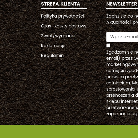
STREFA KLIENTA
NEWSLETTER
Polityka prywatności
Zapisz się do 
Aktualności, pr
Czas i koszty dostawy
Zwrot/wymiana
Reklamacje
Zgadzam się n
Regulamin
email) przez G
marketingowym
cofnięcia zgo
prawem przetw
cofnięciem. Ma
sprostowania, 
przenoszenia 
sklepu intern
przetwarzane 
zapoznania się