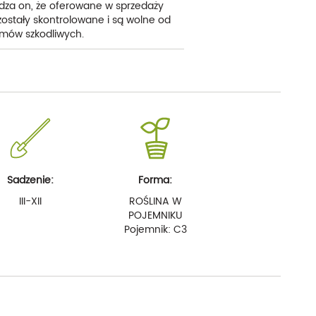
dza on, że oferowane w sprzedaży
 zostały skontrolowane i są wolne od
mów szkodliwych.
Sadzenie:
Forma:
III-XII
ROŚLINA W
POJEMNIKU
Pojemnik: C3