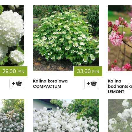
29,00
33,00
PLN
PLN
Kalina koralowa
Kalina
COMPACTUM
bodnantsk
LEMONT