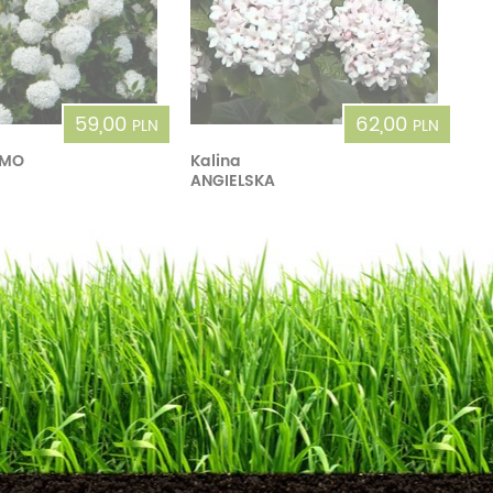
59,00
62,00
PLN
PLN
IMO
Kalina
ANGIELSKA