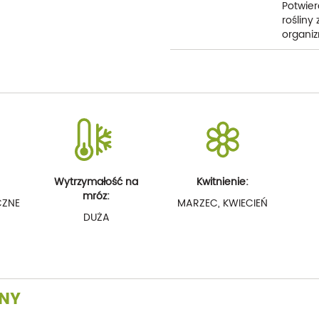
Potwier
rośliny
organiz
Wytrzymałość na
Kwitnienie:
mróz:
CZNE
MARZEC, KWIECIEŃ
DUŻA
INY