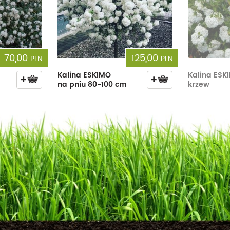
70,00
125,00
PLN
PLN
Kalina ESKIMO
Kalina ESK
na pniu 80-100 cm
krzew