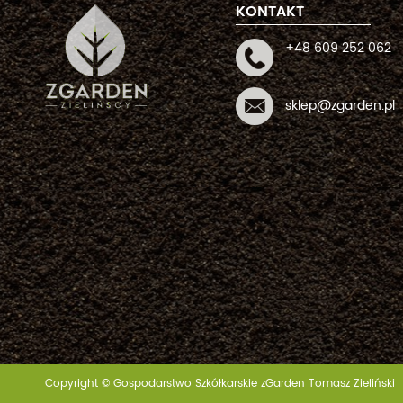
KONTAKT
+48 609 252 062
sklep@zgarden.pl
Copyright © Gospodarstwo Szkółkarskie zGarden Tomasz Zieliński