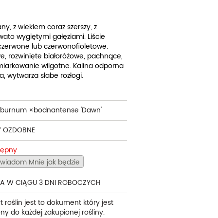
cherznice
Dzielżany
ciorniki
Floksy
, z wiekiem coraz szerszy, z
wato wygiętymi gałęziami. Liście
wonie
Funkie
 czerwone lub czerwonofioletowe.
, rozwinięte białoróżowe, pachnące,
ącza
Goryczki
umiarkowanie wilgotne. Kalina odporna
, wytwarza słabe rozłogi.
wojniki - Clematisy
Hiacynty
żaneczniki
Jeżówki
iburnum ×bodnantense 'Dawn'
uły i tawułki
Juki
Y OZDOBNE
sterie
tępny
wiadom Mnie jak będzie
rnowce
zostałe
A W CIĄGU 3 DNI ROBOCZYCH
t roślin jest to dokument który jest
ny do każdej zakupionej rośliny.