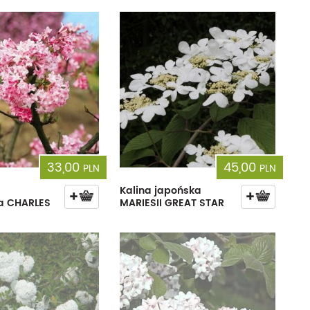
33,00
45,00
PLN
PLN
Kalina japońska
a CHARLES
MARIESII GREAT STAR