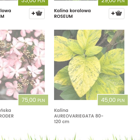
33,00
29,00
PLN
PLN
alowa
Kalina koralowa
UM
ROSEUM
75,00
45,00
PLN
PLN
ońska
Kalina
RODER
AUREOVARIEGATA 80-
120 cm