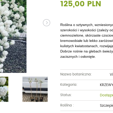
125,00 PLN
Dęby
Truskawki i poziomki
Derenie
Wiązy
Pę
Glediczje
Winogrona
Forsycje
Wierzby
Pię
Głogi
Żurawiny
Hibiskusy
Wiśnie ozdobne
Pi
Roślina
o sztywnych, wzniesiony
szerokości i wysokości (zależy o
Graby
Pozostałe
Hortensje
Złotokapy
Pn
ciemnozielone, skórzaste czscio
kremowobiałe lub lekko zaróżowio
Jabłonie ozdobne
Irgi
Pozostałe
Po
kulistych kwiatostanach, rozwijaj
Dobrze rośnie na glebach świeży
Jarzębiny i jarząby
Jaśminowce
Ró
zacisznych i osłonięte.
Kasztanowce
Kaliny
Taw
Kalmie
Wi
V
Nazwa botaniczna:
Krzewuszki
Ża
KRZEW
Kategoria:
Po
Dostęp
Status:
Szczepi
Roślina :