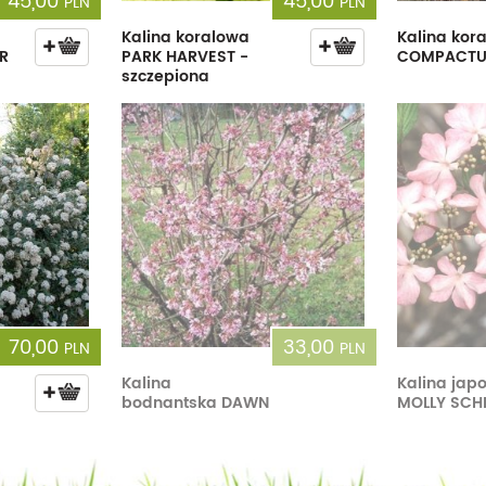
45,00
45,00
PLN
PLN
Kalina koralowa
Kalina kor
R
PARK HARVEST -
COMPACT
szczepiona
70,00
33,00
PLN
PLN
Kalina
Kalina jap
bodnantska DAWN
MOLLY SCH