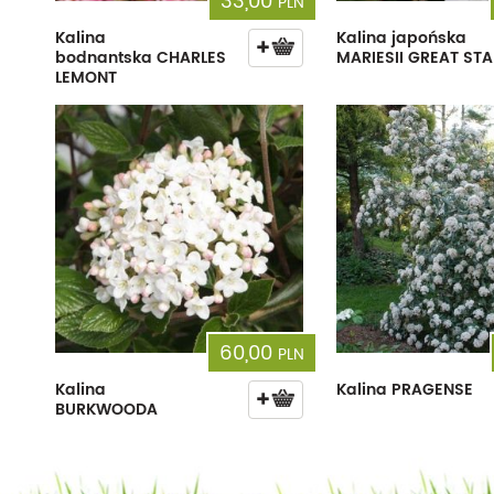
33,00
PLN
Kalina
Kalina japońska
bodnantska CHARLES
MARIESII GREAT STA
LEMONT
60,00
PLN
Kalina
Kalina PRAGENSE
BURKWOODA