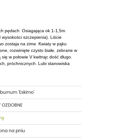
cherznice
Dzielżany
ciorniki
Floksy
wonie
Funkie
ch pędach. Osiagająca ok 1-1,5m
d wysokości szczepienia). Liście
ącza
Goryczki
wo zostaja na zime. Kwiaty w pąku
ne, rozwinięte czysto białe, zebrane w
wojniki - Clematisy
Hiacynty
ą się w połowie V kwitnąc dość długo.
ch, próchnicznych. Lubi stanowiska
żaneczniki
Jeżówki
uły i tawułki
Juki
sterie
iburnum 'Eskimo'
rnowce
Y OZDOBNE
zostałe
ny
ona na pniu