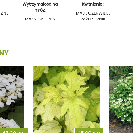
Wytrzymałość na
Kwitnienie:
mróz:
CZNE
MAJ , CZERWIEC,
MAŁA, ŚREDNIA
PAŹDZIERNIK
INY