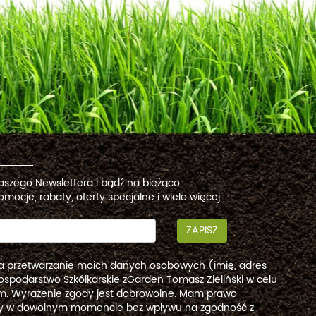
naszego Newslettera i bądź na bieżąco.
omocje, rabaty, oferty specjalne i wiele więcej.
ZAPISZ
a przetwarzanie moich danych osobowych (imię, adres
ospodarstwo Szkółkarskie zGarden Tomasz Zieliński w celu
. Wyrażenie zgody jest dobrowolne. Mam prawo
dy w dowolnym momencie bez wpływu na zgodność z