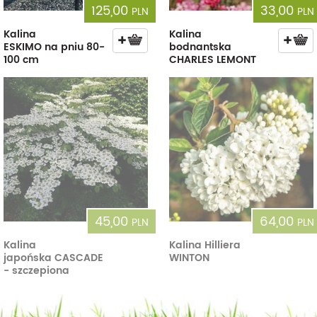
125,00
33,00
PLN
PLN
Kalina
Kalina
ESKIMO na pniu 80-
bodnantska
100 cm
CHARLES LEMONT
45,00
64,00
PLN
PLN
Kalina
Kalina Hilliera
japońska CASCADE
WINTON
- szczepiona