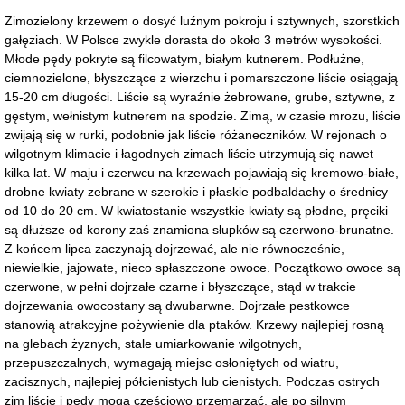
Zimozielony krzewem o dosyć luźnym pokroju i sztywnych, szorstkich
gałęziach. W Polsce zwykle dorasta do około 3 metrów wysokości.
Młode pędy pokryte są filcowatym, białym kutnerem. Podłużne,
ciemnozielone, błyszczące z wierzchu i pomarszczone liście osiągają
15-20 cm długości. Liście są wyraźnie żebrowane, grube, sztywne, z
gęstym, wełnistym kutnerem na spodzie. Zimą, w czasie mrozu, liście
zwijają się w rurki, podobnie jak liście różaneczników. W rejonach o
wilgotnym klimacie i łagodnych zimach liście utrzymują się nawet
kilka lat. W maju i czerwcu na krzewach pojawiają się kremowo-białe,
drobne kwiaty zebrane w szerokie i płaskie podbaldachy o średnicy
od 10 do 20 cm. W kwiatostanie wszystkie kwiaty są płodne, pręciki
są dłuższe od korony zaś znamiona słupków są czerwono-brunatne.
Z końcem lipca zaczynają dojrzewać, ale nie równocześnie,
niewielkie, jajowate, nieco spłaszczone owoce. Początkowo owoce są
czerwone, w pełni dojrzałe czarne i błyszczące, stąd w trakcie
dojrzewania owocostany są dwubarwne. Dojrzałe pestkowce
stanowią atrakcyjne pożywienie dla ptaków. Krzewy najlepiej rosną
na glebach żyznych, stale umiarkowanie wilgotnych,
przepuszczalnych, wymagają miejsc osłoniętych od wiatru,
zacisznych, najlepiej półcienistych lub cienistych. Podczas ostrych
zim liście i pędy mogą częściowo przemarzać, ale po silnym