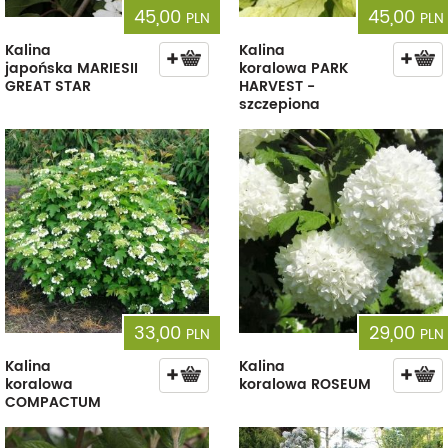
45,00
45,00
PLN
PLN
Kalina
Kalina
japońska MARIESII
koralowa PARK
GREAT STAR
HARVEST -
szczepiona
33,00
29,00
PLN
PLN
Kalina
Kalina
koralowa
koralowa ROSEUM
COMPACTUM