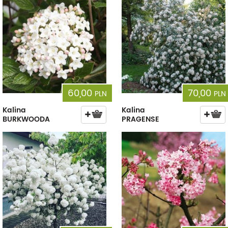
60,00
70,00
PLN
PLN
Kalina
Kalina
BURKWOODA
PRAGENSE