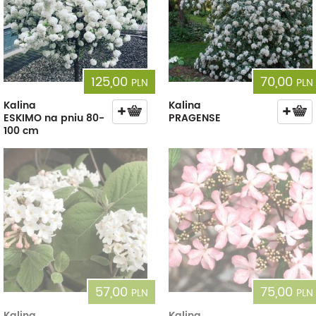
125,00
70,00
PLN
PLN
Kalina
Kalina
ESKIMO na pniu 80-
PRAGENSE
100 cm
57,00
75,00
PLN
PLN
Kalina
Kalina