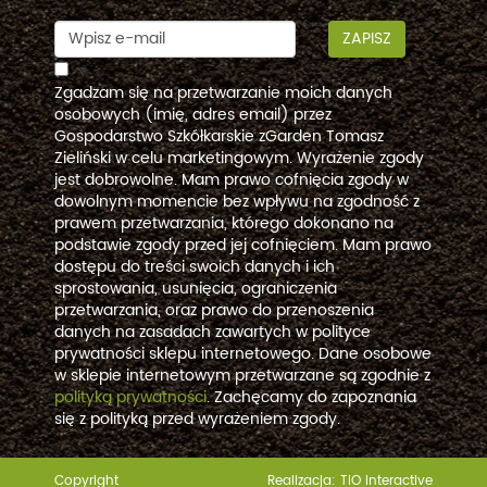
ZAPISZ
Zgadzam się na przetwarzanie moich danych
osobowych (imię, adres email) przez
Gospodarstwo Szkółkarskie zGarden Tomasz
Zieliński w celu marketingowym. Wyrażenie zgody
jest dobrowolne. Mam prawo cofnięcia zgody w
dowolnym momencie bez wpływu na zgodność z
prawem przetwarzania, którego dokonano na
podstawie zgody przed jej cofnięciem. Mam prawo
dostępu do treści swoich danych i ich
sprostowania, usunięcia, ograniczenia
przetwarzania, oraz prawo do przenoszenia
danych na zasadach zawartych w polityce
prywatności sklepu internetowego. Dane osobowe
w sklepie internetowym przetwarzane są zgodnie z
polityką prywatności
. Zachęcamy do zapoznania
się z polityką przed wyrażeniem zgody.
Copyright
Realizacja:
TiO interactive