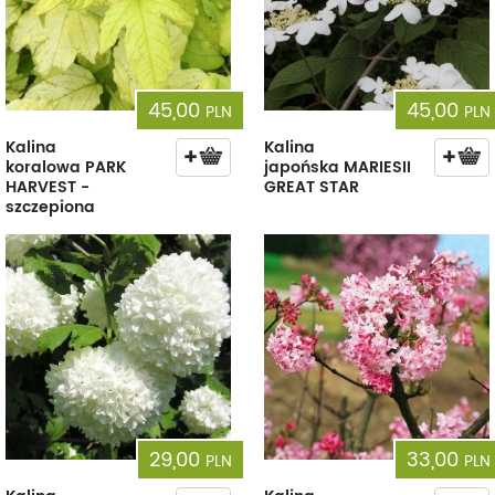
45,00
45,00
PLN
PLN
Kalina
Kalina
koralowa PARK
japońska MARIESII
HARVEST -
GREAT STAR
szczepiona
29,00
33,00
PLN
PLN