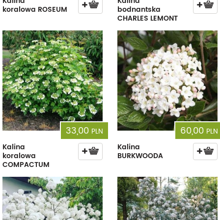
Kalina
Kalina
koralowa ROSEUM
bodnantska
CHARLES LEMONT
33,00
60,00
PLN
PLN
Kalina
Kalina
koralowa
BURKWOODA
COMPACTUM