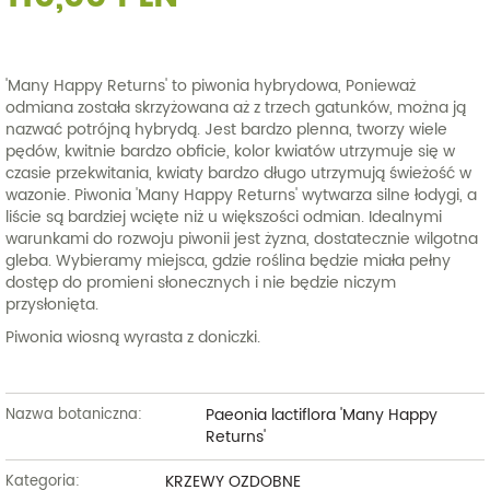
'Many Happy Returns' to piwonia hybrydowa, Ponieważ
odmiana została skrzyżowana aż z trzech gatunków, można ją
nazwać potrójną hybrydą. Jest bardzo plenna, tworzy wiele
pędów, kwitnie bardzo obficie, kolor kwiatów utrzymuje się w
czasie przekwitania, kwiaty bardzo długo utrzymują świeżość w
wazonie. Piwonia 'Many Happy Returns' wytwarza silne łodygi, a
liście są bardziej wcięte niż u większości odmian. Idealnymi
warunkami do rozwoju piwonii jest żyzna, dostatecznie wilgotna
gleba. Wybieramy miejsca, gdzie roślina będzie miała pełny
dostęp do promieni słonecznych i nie będzie niczym
przysłonięta.
Piwonia wiosną wyrasta z doniczki.
Paeonia lactiflora 'Many Happy
Nazwa botaniczna:
Returns'
KRZEWY OZDOBNE
Kategoria: