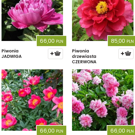
66,00
85,00
PLN
PLN
Piwonia
Piwonia
JADWIGA
drzewiasta
CZERWONA
66,00
66,00
PLN
PLN