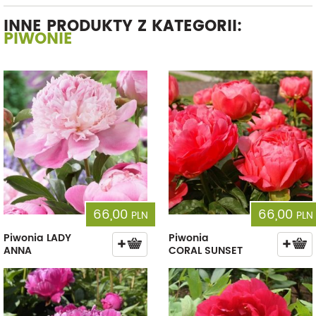
INNE PRODUKTY Z KATEGORII:
PIWONIE
66,00
66,00
PLN
PLN
Piwonia LADY
Piwonia
ANNA
CORAL SUNSET