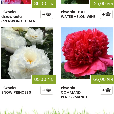
85,00
125,00
PLN
PLN
Piwonia
Piwonia ITOH
drzewiasta
WATERMELON WINE
CZERWONO- BIAŁA
85,00
66,00
PLN
PLN
Piwonia
Piwonia
SNOW PRINCESS
COMMAND
PERFORMANCE