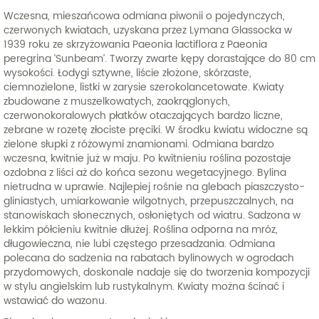
Wczesna, mieszańcowa odmiana piwonii o pojedynczych,
czerwonych kwiatach, uzyskana przez Lymana Glassocka w
1939 roku ze skrzyżowania Paeonia lactiflora z Paeonia
peregrina ‘Sunbeam’. Tworzy zwarte kępy dorastające do 80 cm
wysokości. Łodygi sztywne, liście złożone, skórzaste,
ciemnozielone, listki w zarysie szerokolancetowate. Kwiaty
zbudowane z muszelkowatych, zaokrąglonych,
czerwonokoralowych płatków otaczających bardzo liczne,
zebrane w rozetę złociste pręciki. W środku kwiatu widoczne są
zielone słupki z różowymi znamionami. Odmiana bardzo
wczesna, kwitnie już w maju. Po kwitnieniu roślina pozostaje
ozdobna z liści aż do końca sezonu wegetacyjnego. Bylina
nietrudna w uprawie. Najlepiej rośnie na glebach piaszczysto-
gliniastych, umiarkowanie wilgotnych, przepuszczalnych, na
stanowiskach słonecznych, osłoniętych od wiatru. Sadzona w
lekkim półcieniu kwitnie dłużej. Roślina odporna na mróz,
długowieczna, nie lubi częstego przesadzania. Odmiana
polecana do sadzenia na rabatach bylinowych w ogrodach
przydomowych, doskonale nadaje się do tworzenia kompozycji
w stylu angielskim lub rustykalnym. Kwiaty można ścinać i
wstawiać do wazonu.