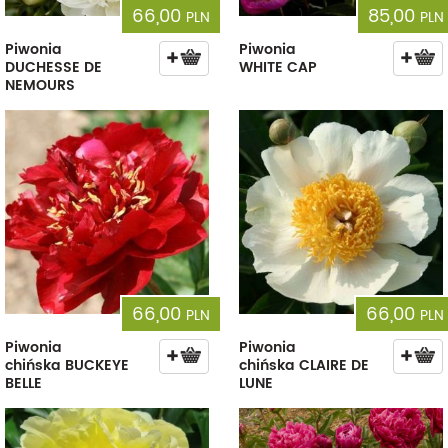
66,00
85,00
PLN
PLN
Piwonia
Piwonia
DUCHESSE DE
WHITE CAP
NEMOURS
66,00
66,00
PLN
PLN
Piwonia
Piwonia
chińska BUCKEYE
chińska CLAIRE DE
BELLE
LUNE