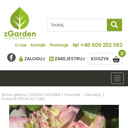
tel
+48 609 252 062
O nas
Kontakt
Promocje
0
ZALOGUJ
ZAREJESTRUJ
KOSZYK
Togg
navig
Strona główna
/
KRZEWY OZDOBNE
/
Powojniki - Clematisy
/
Powojnik PISTACHIO CAKE