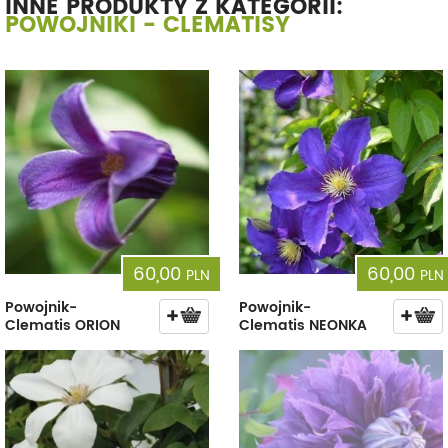
INNE PRODUKTY Z KATEGORII:
POWOJNIKI - CLEMATISY
60,00
60,00
PLN
PLN
Powojnik-
Powojnik-
Clematis ORION
Clematis NEONKA