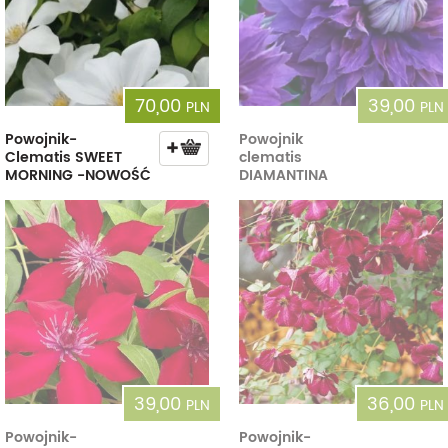
70,00
39,00
PLN
PLN
Powojnik-
Powojnik
Clematis SWEET
clematis
MORNING -NOWOŚĆ
DIAMANTINA
39,00
36,00
PLN
PLN
Powojnik-
Powojnik-