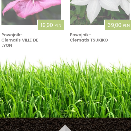
19,90
39,00
PLN
PLN
Powojnik-
Powojnik-
Clematis VILLE DE
Clematis TSUKIKO
LYON