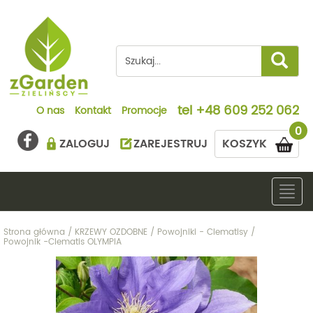
tel
+48 609 252 062
O nas
Kontakt
Promocje
0
ZALOGUJ
ZAREJESTRUJ
KOSZYK
Togg
navig
Strona główna
/
KRZEWY OZDOBNE
/
Powojniki - Clematisy
/
Powojnik -Clematis OLYMPIA