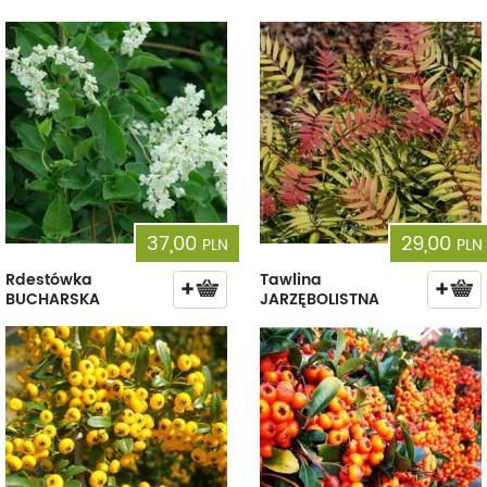
37,00
29,00
PLN
PLN
Rdestówka
Tawlina
BUCHARSKA
JARZĘBOLISTNA