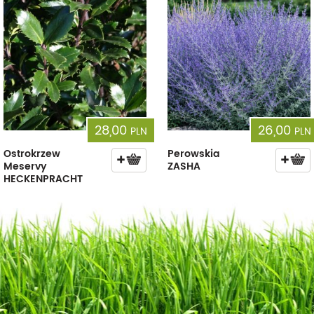
28,00
26,00
PLN
PLN
Ostrokrzew
Perowskia
Meservy
ZASHA
HECKENPRACHT