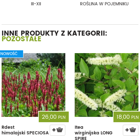
III-XII
ROŚLINA W POJEMNIKU
INNE PRODUKTY Z KATEGORII:
POZOSTAŁE
NOWOŚĆ
26,00
18,00
PLN
PLN
Rdest
Itea
himalajski SPECIOSA
wirginijska LONG
SPIRE