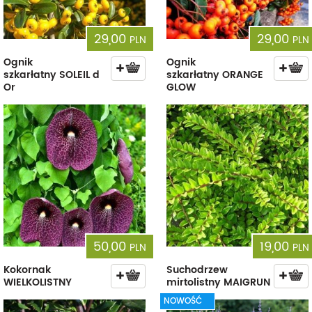
29,00
29,00
PLN
PLN
Ognik
Ognik
szkarłatny SOLEIL d
szkarłatny ORANGE
Or
GLOW
50,00
19,00
PLN
PLN
Kokornak
Suchodrzew
WIELKOLISTNY
mirtolistny MAIGRUN
NOWOŚĆ