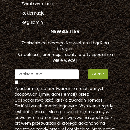
Zwrot/wymiana
Reklamacje
Regulamin
NEWSLETTER
Zapisz się do naszego Newslettera i bądź na
bieżąco.
Aktualności, promocje, rabaty, oferty specjalne i
wiele więcej.
ZAPISZ
Zgadzam się na przetwarzanie moich danych
osobowych (imię, adres email) przez
Gospodarstwo Szkółkarskie zGarden Tomasz
Zieliński w celu marketingowym. Wyrażenie zgody
jest dobrowolne. Mam prawo cofnięcia zgody w
dowolnym momencie bez wpływu na zgodność z
prawem przetwarzania, którego dokonano na
podstawie zgody przed jej cofnięciem. Mam prawo