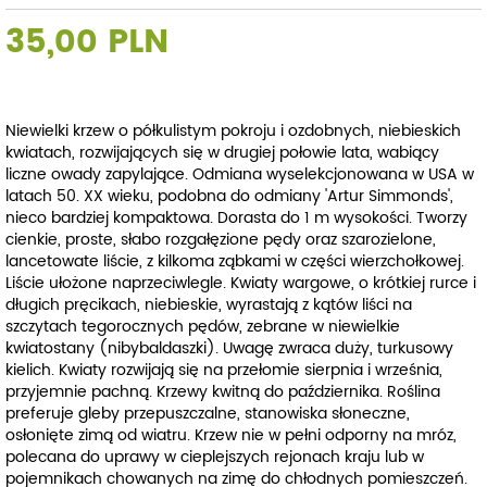
35,00 PLN
Niewielki krzew o półkulistym pokroju i ozdobnych, niebieskich
kwiatach, rozwijających się w drugiej połowie lata, wabiący
liczne owady zapylające. Odmiana wyselekcjonowana w USA w
latach 50. XX wieku, podobna do odmiany 'Artur Simmonds',
nieco bardziej kompaktowa. Dorasta do 1 m wysokości. Tworzy
cienkie, proste, słabo rozgałęzione pędy oraz szarozielone,
lancetowate liście, z kilkoma ząbkami w części wierzchołkowej.
Liście ułożone naprzeciwlegle. Kwiaty wargowe, o krótkiej rurce i
długich pręcikach, niebieskie, wyrastają z kątów liści na
szczytach tegorocznych pędów, zebrane w niewielkie
kwiatostany (nibybaldaszki). Uwagę zwraca duży, turkusowy
kielich. Kwiaty rozwijają się na przełomie sierpnia i września,
przyjemnie pachną. Krzewy kwitną do października. Roślina
preferuje gleby przepuszczalne, stanowiska słoneczne,
osłonięte zimą od wiatru. Krzew nie w pełni odporny na mróz,
polecana do uprawy w cieplejszych rejonach kraju lub w
pojemnikach chowanych na zimę do chłodnych pomieszczeń.