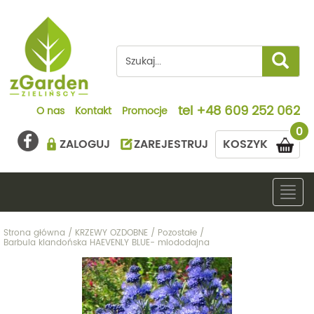
tel
+48 609 252 062
O nas
Kontakt
Promocje
0
ZALOGUJ
ZAREJESTRUJ
KOSZYK
Togg
navig
Strona główna
/
KRZEWY OZDOBNE
/
Pozostałe
/
Barbula klandońska HAEVENLY BLUE- miododajna