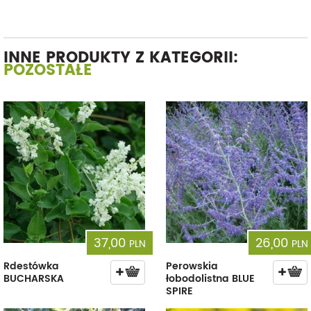
INNE PRODUKTY Z KATEGORII:
POZOSTAŁE
37,00
26,00
PLN
PLN
Rdestówka
Perowskia
BUCHARSKA
łobodolistna BLUE
SPIRE