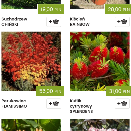
19,00
28,00
PLN
PLN
Suchodrzew
Kiścień
CHIŃSKI
RAINBOW
55,00
31,00
PLN
PLN
Perukowiec
Kuflik
FLAMISSIMO
cytrynowy
SPLENDENS