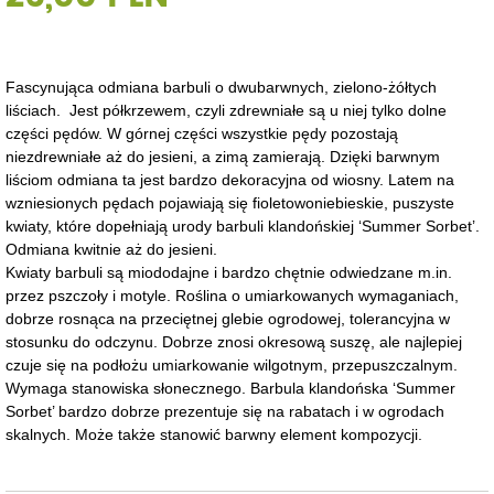
Fascynująca odmiana barbuli o dwubarwnych, zielono-żółtych
liściach. Jest półkrzewem, czyli zdrewniałe są u niej tylko dolne
części pędów. W górnej części wszystkie pędy pozostają
niezdrewniałe aż do jesieni, a zimą zamierają. Dzięki barwnym
liściom odmiana ta jest bardzo dekoracyjna od wiosny. Latem na
wzniesionych pędach pojawiają się fioletowoniebieskie, puszyste
kwiaty, które dopełniają urody barbuli klandońskiej ‘Summer Sorbet’.
Odmiana kwitnie aż do jesieni.
Kwiaty barbuli są miododajne i bardzo chętnie odwiedzane m.in.
przez pszczoły i motyle. Roślina o umiarkowanych wymaganiach,
dobrze rosnąca na przeciętnej glebie ogrodowej, tolerancyjna w
stosunku do odczynu. Dobrze znosi okresową suszę, ale najlepiej
czuje się na podłożu umiarkowanie wilgotnym, przepuszczalnym.
Wymaga stanowiska słonecznego. Barbula klandońska ‘Summer
Sorbet’ bardzo dobrze prezentuje się na rabatach i w ogrodach
skalnych. Może także stanowić barwny element kompozycji.