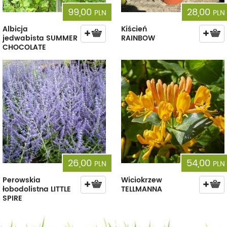
99,00
28,00
PLN
PLN
Albicja
Kiścień
jedwabista SUMMER
RAINBOW
CHOCOLATE
26,00
54,00
PLN
PLN
Perowskia
Wiciokrzew
łobodolistna LITTLE
TELLMANNA
SPIRE