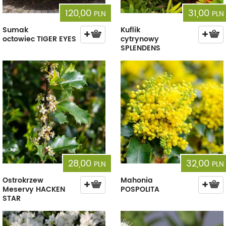
120,00
31,00
PLN
PLN
Sumak
Kuflik
octowiec TIGER EYES
cytrynowy
SPLENDENS
28,00
32,00
PLN
PLN
Ostrokrzew
Mahonia
Meservy HACKEN
POSPOLITA
STAR