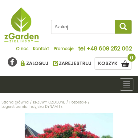
tel
+48 609 252 062
O nas
Kontakt
Promocje
0
ZALOGUJ
ZAREJESTRUJ
KOSZYK
Togg
navig
Strona główna
/
KRZEWY OZDOBNE
/
Pozostałe
/
Lagerstroemia indyjska DYNAMITE