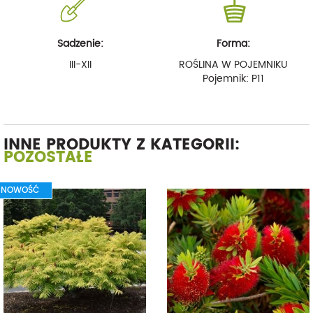
Sadzenie:
Forma:
III-XII
ROŚLINA W POJEMNIKU
Pojemnik: P11
INNE PRODUKTY Z KATEGORII:
POZOSTAŁE
NOWOŚĆ