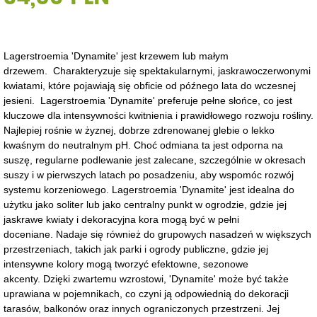
Lagerstroemia 'Dynamite' jest krzewem lub małym
drzewem. Charakteryzuje się spektakularnymi, jaskrawoczerwonymi
kwiatami, które pojawiają się obficie od późnego lata do wczesnej
jesieni. Lagerstroemia 'Dynamite' preferuje pełne słońce, co jest
kluczowe dla intensywności kwitnienia i prawidłowego rozwoju rośliny.
Najlepiej rośnie w żyznej, dobrze zdrenowanej glebie o lekko
kwaśnym do neutralnym pH. Choć odmiana ta jest odporna na
suszę, regularne podlewanie jest zalecane, szczególnie w okresach
suszy i w pierwszych latach po posadzeniu, aby wspomóc rozwój
systemu korzeniowego. Lagerstroemia 'Dynamite' jest idealna do
użytku jako soliter lub jako centralny punkt w ogrodzie, gdzie jej
jaskrawe kwiaty i dekoracyjna kora mogą być w pełni
doceniane. Nadaje się również do grupowych nasadzeń w większych
przestrzeniach, takich jak parki i ogrody publiczne, gdzie jej
intensywne kolory mogą tworzyć efektowne, sezonowe
akcenty. Dzięki zwartemu wzrostowi, 'Dynamite' może być także
uprawiana w pojemnikach, co czyni ją odpowiednią do dekoracji
tarasów, balkonów oraz innych ograniczonych przestrzeni. Jej