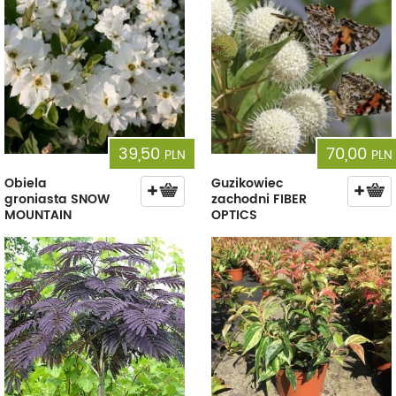
39,50
70,00
PLN
PLN
Obiela
Guzikowiec
groniasta SNOW
zachodni FIBER
MOUNTAIN
OPTICS