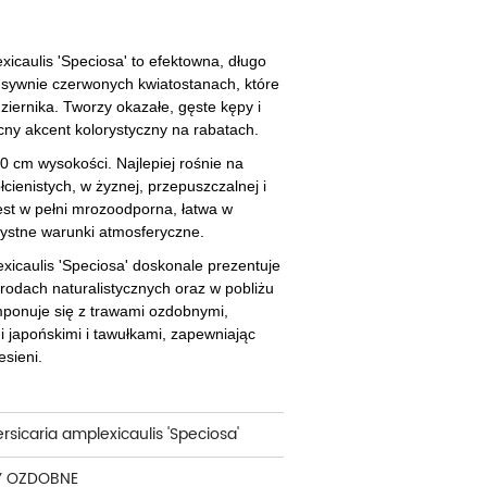
cherznice
Dzielżany
ciorniki
Floksy
exicaulis 'Speciosa' to efektowna, długo
ensywnie czerwonych kwiatostanach, które
wonie
Funkie
ziernika. Tworzy okazałe, gęste kępy i
ny akcent kolorystyczny na rabatach.
ącza
Goryczki
0 cm wysokości. Najlepiej rośnie na
cienistych, w żyznej, przepuszczalnej i
wojniki - Clematisy
Hiacynty
est w pełni mrozoodporna, łatwa w
żaneczniki
Jeżówki
ystne warunki atmosferyczne.
exicaulis 'Speciosa' doskonale prezentuje
uły i tawułki
Juki
rodach naturalistycznych oraz w pobliżu
mponuje się z trawami ozdobnymi,
sterie
 japońskimi i tawułkami, zapewniając
sieni.
rnowce
zostałe
ersicaria amplexicaulis 'Speciosa'
Y OZDOBNE