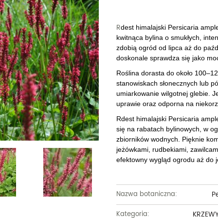
Dęby
Truskawki i poziomki
Derenie
Wiązy
Pę
Glediczje
Winogrona
Forsycje
Wierzby
Pię
R
dest himalajski Persicaria ampl
kwitnąca bylina o smukłych, int
Głogi
Żurawiny
Hibiskusy
Wiśnie ozdobne
Pi
zdobią ogród od lipca aż do paźd
doskonale sprawdza się jako moc
Graby
Pozostałe
Hortensje
Złotokapy
Pn
Roślina dorasta do około 100–12
Jabłonie ozdobne
Irgi
stanowiskach słonecznych lub pół
Pozostałe
Po
umiarkowanie wilgotnej glebie. J
Jarzębiny i jarząby
Jaśminowce
Ró
uprawie oraz odporna na niekorz
Rdest himalajski Persicaria ampl
Kasztanowce
Kaliny
Taw
się na rabatach bylinowych, w og
zbiorników wodnych. Pięknie ko
Kalmie
Wi
jeżówkami, rudbekiami, zawilcami
efektowny wygląd ogrodu aż do je
Krzewuszki
Ża
Po
P
Nazwa botaniczna:
KRZEW
Kategoria: