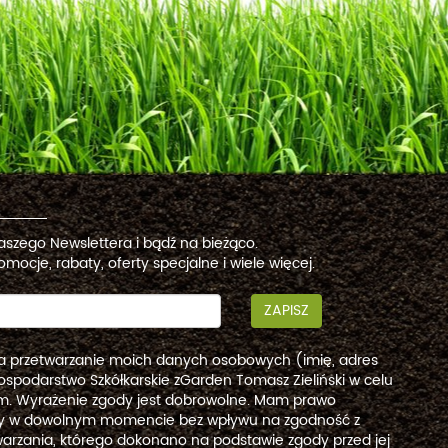
naszego Newslettera i bądź na bieżąco.
omocje, rabaty, oferty specjalne i wiele więcej.
ZAPISZ
a przetwarzanie moich danych osobowych (imię, adres
ospodarstwo Szkółkarskie zGarden Tomasz Zieliński w celu
. Wyrażenie zgody jest dobrowolne. Mam prawo
dy w dowolnym momencie bez wpływu na zgodność z
arzania, którego dokonano na podstawie zgody przed jej