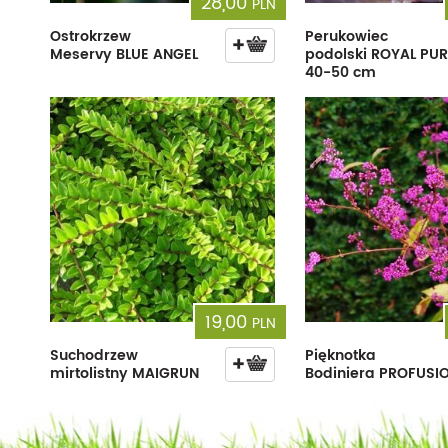
28,00
PLN
Ostrokrzew
Perukowiec
Meservy BLUE ANGEL
podolski ROYAL PUR
40-50 cm
19,00
PLN
Suchodrzew
Pięknotka
mirtolistny MAIGRUN
Bodiniera PROFUSI