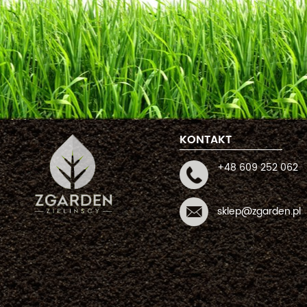
KONTAKT
+48 609 252 062
sklep@zgarden.pl