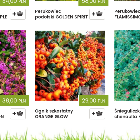
34,00
58,00
PLN
PLN
Perukowiec
Perukowie
PLE
podolski GOLDEN SPIRIT
FLAMISSIM
38,00
29,00
PLN
PLN
Ognik szkarłatny
Śniegulicz
ON
ORANGE GLOW
chenaulta