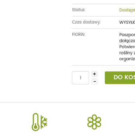
Dostęp
Status:
WYSYŁK
Czas dostawy:
Paszpor
PIORiN:
dołączo
Potwier
rośliny
organiz
DO KO