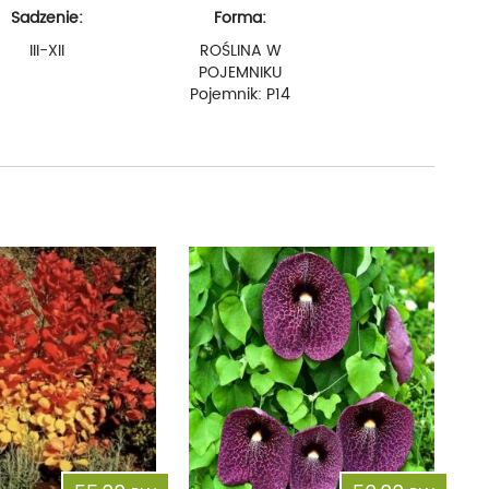
Sadzenie:
Forma:
III-XII
ROŚLINA W
POJEMNIKU
Pojemnik: P14