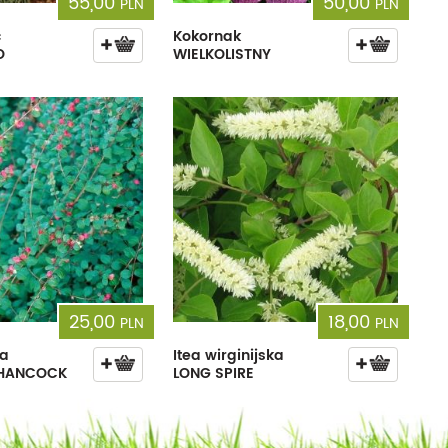
55,00
50,00
PLN
PLN
c
Kokornak
O
WIELKOLISTNY
25,00
18,00
PLN
PLN
ka
Itea wirginijska
 HANCOCK
LONG SPIRE