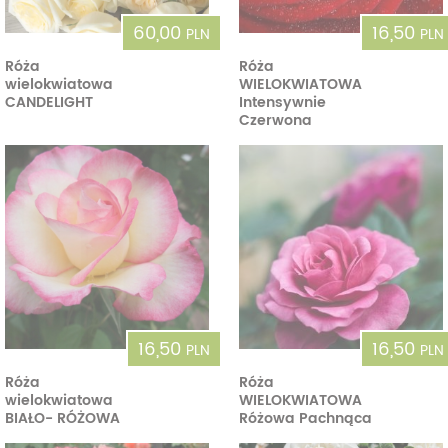
60,00
16,50
PLN
PLN
Róża
Róża
wielokwiatowa
WIELOKWIATOWA
CANDELIGHT
Intensywnie
Czerwona
16,50
16,50
PLN
PLN
Róża
Róża
wielokwiatowa
WIELOKWIATOWA
BIAŁO- RÓŻOWA
Różowa Pachnąca