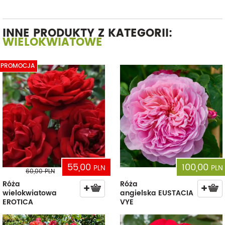
INNE PRODUKTY Z KATEGORII:
WIELOKWIATOWE
PROMOCJA
55,00
100,00
PLN
PLN
60,00
PLN
Róża
Róża
wielokwiatowa
angielska EUSTACIA
EROTICA
VYE