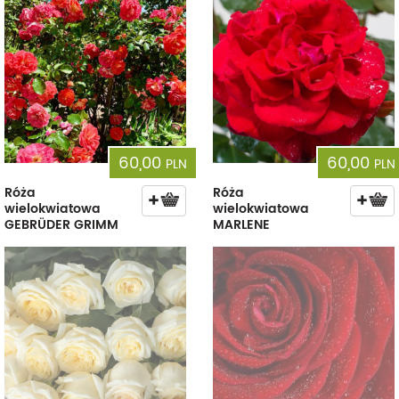
60,00
60,00
PLN
PLN
Róża
Róża
wielokwiatowa
wielokwiatowa
GEBRÜDER GRIMM
MARLENE