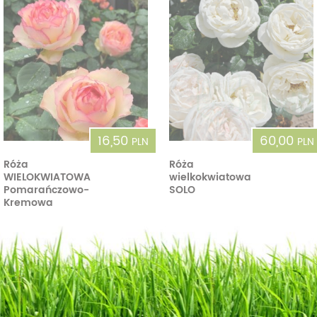
16,50
60,00
PLN
PLN
Róża
Róża
WIELOKWIATOWA
wielkokwiatowa
Pomarańczowo-
SOLO
Kremowa