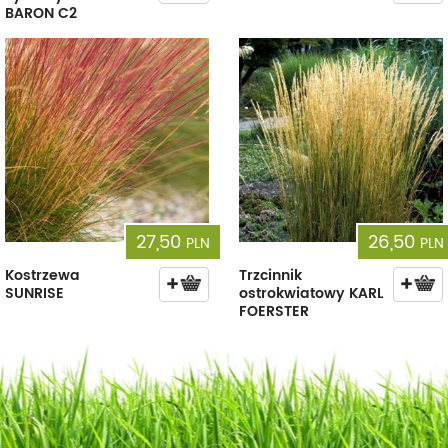
BARON C2
27,50
26,50
PLN
PLN
Kostrzewa
Trzcinnik
SUNRISE
ostrokwiatowy KARL
FOERSTER