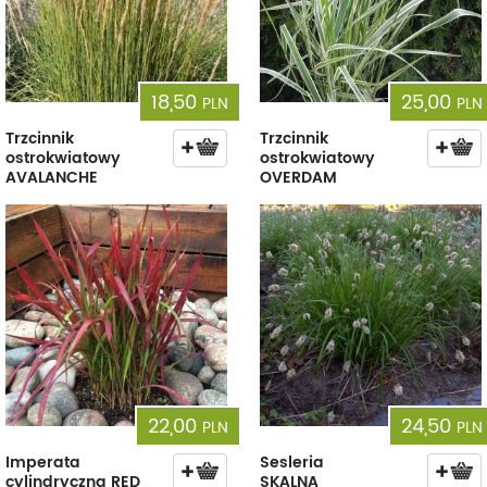
18,50
25,00
PLN
PLN
Trzcinnik
Trzcinnik
ostrokwiatowy
ostrokwiatowy
AVALANCHE
OVERDAM
22,00
24,50
PLN
PLN
Imperata
Sesleria
cylindryczna RED
SKALNA