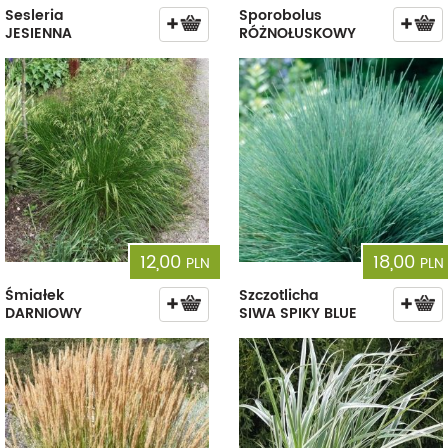
Sesleria
Sporobolus
JESIENNA
RÓŻNOŁUSKOWY
12,00
18,00
PLN
PLN
Śmiałek
Szczotlicha
DARNIOWY
SIWA SPIKY BLUE