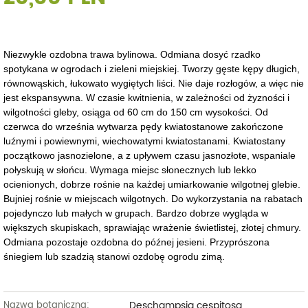
Niezwykle ozdobna trawa bylinowa. Odmiana dosyć rzadko
spotykana w ogrodach i zieleni miejskiej. Tworzy gęste kępy długich,
równowąskich, łukowato wygiętych liści. Nie daje rozłogów, a więc nie
jest ekspansywna. W czasie kwitnienia, w zależności od żyzności i
wilgotności gleby, osiąga od 60 cm do 150 cm wysokości. Od
czerwca do września wytwarza pędy kwiatostanowe zakończone
luźnymi i powiewnymi, wiechowatymi kwiatostanami. Kwiatostany
początkowo jasnozielone, a z upływem czasu jasnozłote, wspaniale
połyskują w słońcu. Wymaga miejsc słonecznych lub lekko
ocienionych, dobrze rośnie na każdej umiarkowanie wilgotnej glebie.
Bujniej rośnie w miejscach wilgotnych. Do wykorzystania na rabatach
pojedynczo lub małych w grupach. Bardzo dobrze wygląda w
większych skupiskach, sprawiając wrażenie świetlistej, złotej chmury.
Odmiana pozostaje ozdobna do późnej jesieni. Przyprószona
śniegiem lub szadzią stanowi ozdobę ogrodu zimą.
Deschampsia cespitosa
Nazwa botaniczna: