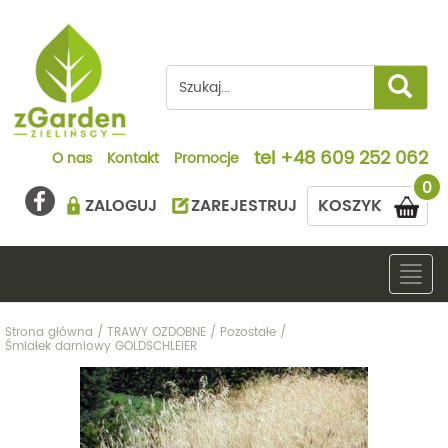
tel
+48 609 252 062
O nas
Kontakt
Promocje
0
ZALOGUJ
ZAREJESTRUJ
KOSZYK
Togg
navig
Strona główna
/
TRAWY OZDOBNE
/
Pozostałe
/
Śmiałek darniowy GOLDSCHLEIER