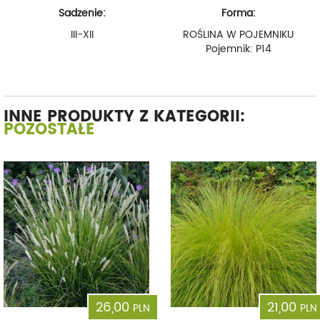
Sadzenie:
Forma:
III-XII
ROŚLINA W POJEMNIKU
Pojemnik: P14
INNE PRODUKTY Z KATEGORII:
POZOSTAŁE
26,00
21,00
PLN
PLN