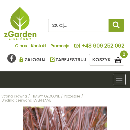
tel
+48 609 252 062
O nas
Kontakt
Promocje
0
ZALOGUJ
ZAREJESTRUJ
KOSZYK
Togg
navig
Strona główna
/
TRAWY OZDOBNE
/
Pozostałe
/
Uncinia czerwona EVERFLAME