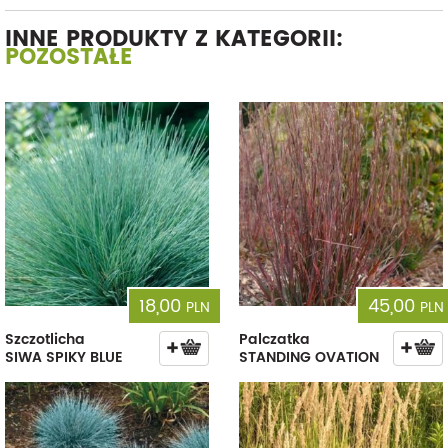
INNE PRODUKTY Z KATEGORII:
POZOSTAŁE
18,00
45,00
PLN
PLN
Szczotlicha
Palczatka
SIWA SPIKY BLUE
STANDING OVATION