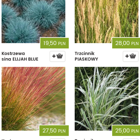
19,50
28,00
PLN
PLN
Kostrzewa
Trzcinnik
sina ELIJAH BLUE
PIASKOWY
27,50
25,00
PLN
PLN