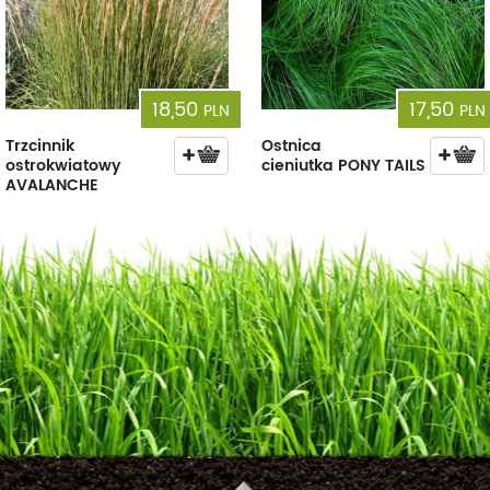
18,50
17,50
PLN
PLN
Trzcinnik
Ostnica
ostrokwiatowy
cieniutka PONY TAILS
AVALANCHE