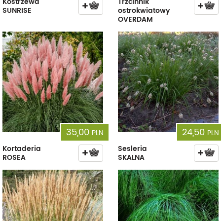
Kostrzewa
Trzcinnik
SUNRISE
ostrokwiatowy
OVERDAM
35,00
24,50
PLN
PLN
Kortaderia
Sesleria
ROSEA
SKALNA