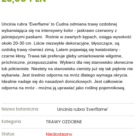
Uncinia rubra 'Everflame' to Cudna odmiana trawy ozdobnej
wybarwiająca się na intensywny kolor - jaskrawo czerwony z
jaśniejszymi paskami. Rośnie w zwartych kępach, osiąga wysokość
około 20-30 cm. Liście niezwykle dekoracyjne, błyszczące, są
ozdobą trawy również zimą. Latem pojawiają się kwiatostany -
czarne kłosy.
Trawa tak preferuje gleby umiarkowanie wilgotne,
próchniczne, przepuszczalne. Wybierz dla niej stanowisko słoneczne
lub półcieniste. Niestety na stanowisku cienisty już się tak pięknie nie
wybarwia. Jest średnio odporna na mróz dlatego wymaga okrycia.
Idealnie nadaje się do nasadzeń doniczkowych.
Jest całkowicie
odporna na mróz - można ją uprawiać jako roślinę pojemnikową.
Uncinia rubra 'Everflame'
Nazwa botaniczna:
TRAWY OZDOBNE
Kategoria:
Niedostępny
Status: