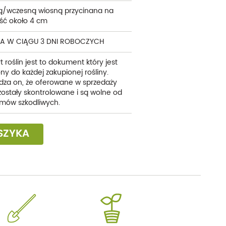
ią/wczesną wiosną przycinana na
ść około 4 cm
A W CIĄGU 3 DNI ROBOCZYCH
t roślin jest to dokument który jest
ny do każdej zakupionej rośliny.
dza on, że oferowane w sprzedaży
 zostały skontrolowane i są wolne od
mów szkodliwych.
SZYKA