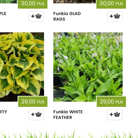
30,00
30,00
PLN
PLN
PLE
Funkia GLAD
RAGS
29,00
29,00
PLN
PLN
ERTY
Funkia WHITE
FEATHER