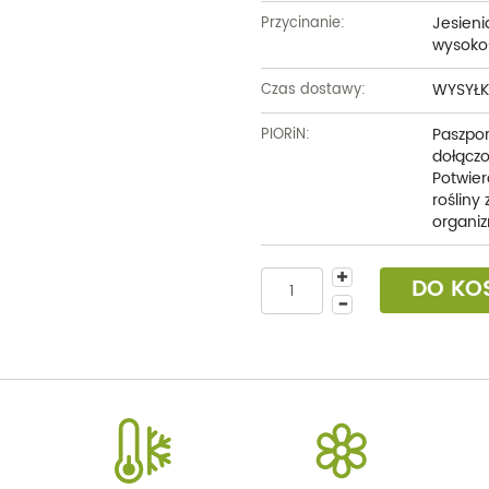
Jesien
Przycinanie:
wysoko
WYSYŁK
Czas dostawy:
Paszpor
PIORiN:
dołączo
Potwier
rośliny
organiz
DO KO