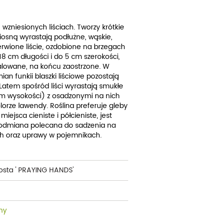
cherznice
Dzielżany
ciorniki
Floksy
wzniesionych liściach. Tworzy krótkie
iosną wyrastają podłużne, wąskie,
wonie
Funkie
erwione liście, ozdobione na brzegach
18 cm długości i do 5 cm szerokości,
ącza
Goryczki
alowane, na końcu zaostrzone. W
an funkii blaszki liściowe pozostają
wojniki - Clematisy
Hiacynty
 Latem spośród liści wyrastają smukłe
m wysokości) z osadzonymi na nich
żaneczniki
Jeżówki
orze lawendy. Roślina preferuje gleby
iejsca cieniste i półcieniste, jest
uły i tawułki
Juki
 odmiana polecana do sadzenia na
ch oraz uprawy w pojemnikach.
sterie
rnowce
osta ' PRAYING HANDS'
zostałe
ny