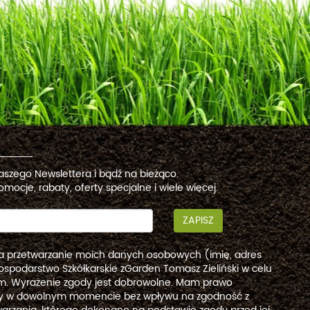
naszego Newslettera i bądź na bieżąco.
omocje, rabaty, oferty specjalne i wiele więcej.
ZAPISZ
a przetwarzanie moich danych osobowych (imię, adres
ospodarstwo Szkółkarskie zGarden Tomasz Zieliński w celu
. Wyrażenie zgody jest dobrowolne. Mam prawo
dy w dowolnym momencie bez wpływu na zgodność z