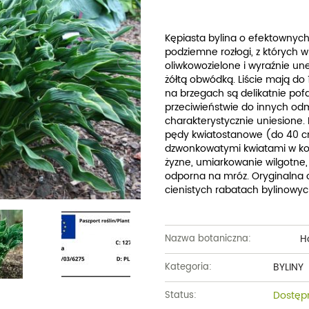
Dęby
Truskawki i poziomki
Derenie
Wiązy
Pę
Glediczje
Winogrona
Forsycje
Wierzby
Pię
Kępiasta bylina o efektownych 
podziemne rozłogi, z których w
Głogi
Żurawiny
Hibiskusy
Wiśnie ozdobne
Pi
oliwkowozielone i wyraźnie un
żółtą obwódką. Liście mają do 
Graby
Pozostałe
Hortensje
Złotokapy
Pn
na brzegach są delikatnie pof
przeciwieństwie do innych odmi
Jabłonie ozdobne
Irgi
Pozostałe
Po
charakterystycznie uniesione.
pędy kwiatostanowe (do 40 c
Jarzębiny i jarząby
Jaśminowce
Ró
dzwonkowatymi kwiatami w kol
żyzne, umiarkowanie wilgotne, m
Kasztanowce
Kaliny
Taw
odporna na mróz. Oryginalna
cienistych rabatach bylinowy
Kalmie
Wi
Krzewuszki
Ża
H
Nazwa botaniczna:
Po
BYLINY
Kategoria:
Dostęp
Status: