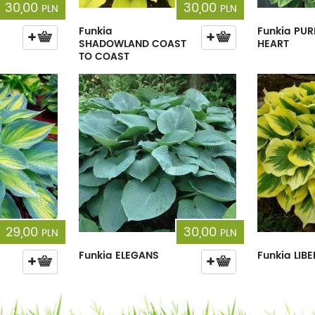
30,00
30,00
PLN
PLN
Funkia
Funkia PUR
SHADOWLAND COAST
HEART
TO COAST
29,00
30,00
PLN
PLN
Funkia ELEGANS
Funkia LIB