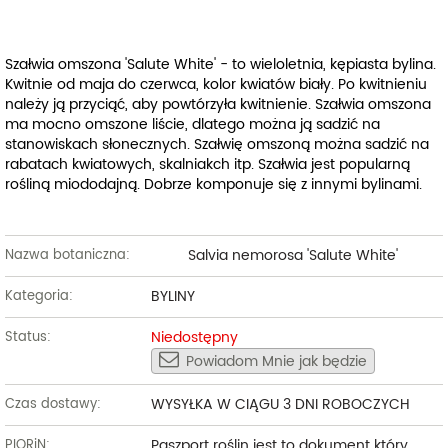
Szałwia omszona 'Salute White' - to wieloletnia, kępiasta bylina.
Kwitnie od maja do czerwca, kolor kwiatów biały. Po kwitnieniu
należy ją przyciąć, aby powtórzyła kwitnienie. Szałwia omszona
ma mocno omszone liście, dlatego można ją sadzić na
stanowiskach słonecznych. Szałwię omszoną można sadzić na
rabatach kwiatowych, skalniakch itp. Szałwia jest popularną
rośliną miododajną. Dobrze komponuje się z innymi bylinami.
Salvia nemorosa 'Salute White'
Nazwa botaniczna:
BYLINY
Kategoria:
Niedostępny
Status:
Powiadom Mnie jak będzie
WYSYŁKA W CIĄGU 3 DNI ROBOCZYCH
Czas dostawy:
Paszport roślin jest to dokument który
PIORiN: