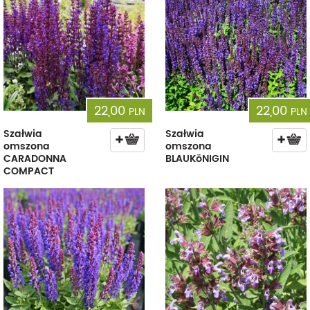
22,00
22,00
PLN
PLN
Szałwia
Szałwia
omszona
omszona
CARADONNA
BLAUKöNIGIN
COMPACT