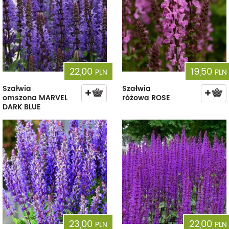
22,00
19,50
PLN
PLN
Szałwia
Szałwia
omszona MARVEL
różowa ROSE
DARK BLUE
23,00
22,00
PLN
PLN