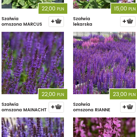
22,00
15,00
PLN
PLN
Szałwia
Szałwia
omszona MARCUS
lekarska
22,00
23,00
PLN
PLN
Szałwia
Szałwia
omszona MAINACHT
omszona RIANNE