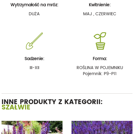
Wytrzymałość na mróz:
Kwitnienie:
DUŻA
MAJ , CZERWIEC
Sadzenie:
Forma:
III-XII
ROŚLINA W POJEMNIKU
Pojemnik: P9-P11
INNE PRODUKTY Z KATEGORII:
SZAŁWIE