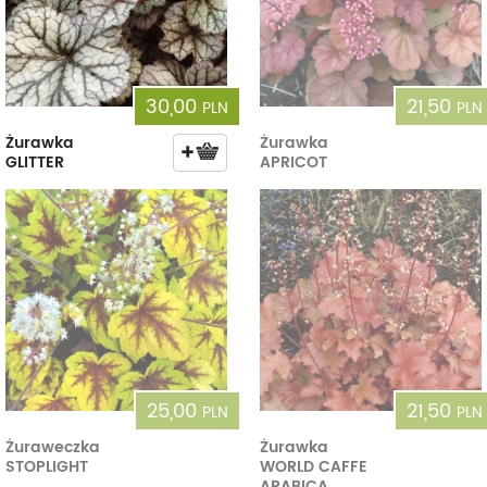
30,00
21,50
PLN
PLN
Żurawka
Żurawka
GLITTER
APRICOT
25,00
21,50
PLN
PLN
Żuraweczka
Żurawka
STOPLIGHT
WORLD CAFFE
ARABICA