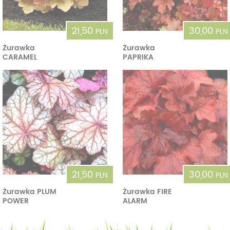
21,50
30,00
PLN
PLN
Żurawka
Żurawka
CARAMEL
PAPRIKA
21,50
30,00
PLN
PLN
Żurawka PLUM
Żurawka FIRE
POWER
ALARM