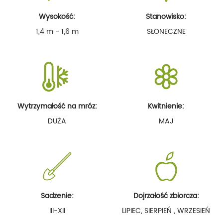
Wysokość:
Stanowisko:
1,4 m - 1,6 m
SŁONECZNE
Wytrzymałość na mróz:
Kwitnienie:
DUŻA
MAJ
Sadzenie:
Dojrzałość zbiorcza:
III-XII
LIPIEC, SIERPIEŃ , WRZESIEŃ