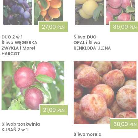
27,00
36,00
PLN
PLN
DUO 2 w 1
Śliwa DUO
Śliwa WĘGIERKA
OPAL i Śliwa
ZWYKŁA i Morel
RENKLODA ULENA
HARCOT
21,00
PLN
30,00
Śliwobrzoskwinia
PLN
KUBAŃ 2 w 1
Śliwomorela