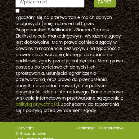
ZAPISZ
Zgadzam się na przetwarzanie moich danych
osobowych (imię, adres email) przez
Gospodarstwo Szkółkarskie zGarden Tomasz
Zieliński w celu marketingowym. Wyrażenie zgody
jest dobrowolne. Mam prawo cofnięcia zgody w
dowolnym momencie bez wpływu na zgodność z
prawem przetwarzania, którego dokonano na
podstawie zgody przed jej cofnięciem. Mam prawo
dostępu do treści swoich danych i ich
sprostowania, usunięcia, ograniczenia
przetwarzania, oraz prawo do przenoszenia
danych na zasadach zawartych w polityce
prywatności sklepu internetowego. Dane osobowe
w sklepie internetowym przetwarzane są zgodnie z
polityką prywatności
. Zachęcamy do zapoznania
się z polityką przed wyrażeniem zgody.
Copyright
Realizacja:
TiO interactive
© Gospodarstwo