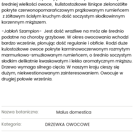
średniej wielkości owoce, kulistostożkowe lśniące zielonożółte
pokryte czerwonopomarańczowym prążkowanym rumieńcem
z żółtawym ścisłym kruchym dość soczystym słodkowinnym
korzennym miąższem.
-Jabłoń Szampion-
Jest dość wrażliwe na mróz ale średnio
podatne na choroby grzybowe. W okres owocowania wchodzi
bardzo wcześnie, plonując dość regulanie i obficie. Rodzi duże
kulostożkowe owoce pokryte karminowoczerwonym rozmytym
marmurkowo-smużkowanym rumieńcem, o średnio soczystym
słodkim delikatnie kwaskowatym i lekko aromatycznym miąższu.
Drzewo wymaga silnego cięcia. W naszym kraju cieszy się
dużym, niekwestionowanym zainteresowaniem. Owocuje w
drugiej połowie września.
Malus domestica
Nazwa botaniczna:
DRZEWKA OWOCOWE
Kategoria: