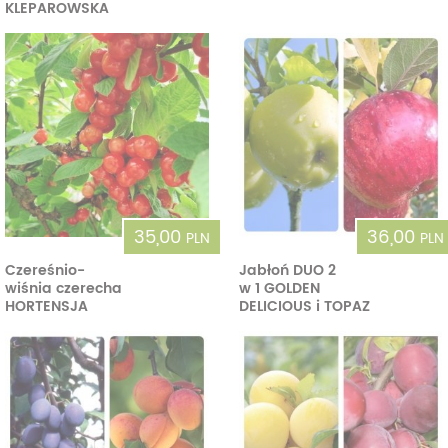
KLEPAROWSKA
35,00
36,00
PLN
PLN
Czereśnio-
Jabłoń DUO 2
wiśnia czerecha
w 1 GOLDEN
HORTENSJA
DELICIOUS i TOPAZ