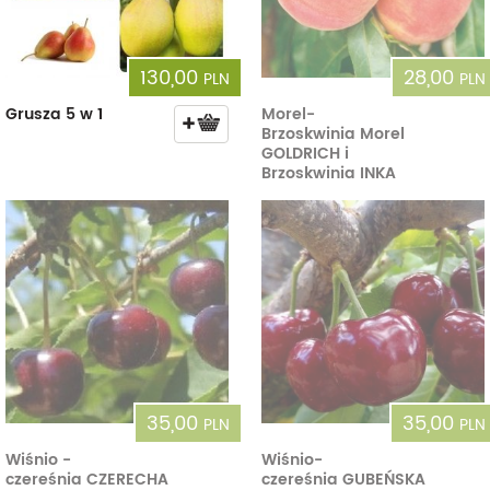
130,00
28,00
PLN
PLN
Grusza 5 w 1
Morel-
Brzoskwinia Morel
GOLDRICH i
Brzoskwinia INKA
35,00
35,00
PLN
PLN
Wiśnio -
Wiśnio-
czereśnia CZERECHA
czereśnia GUBEŃSKA