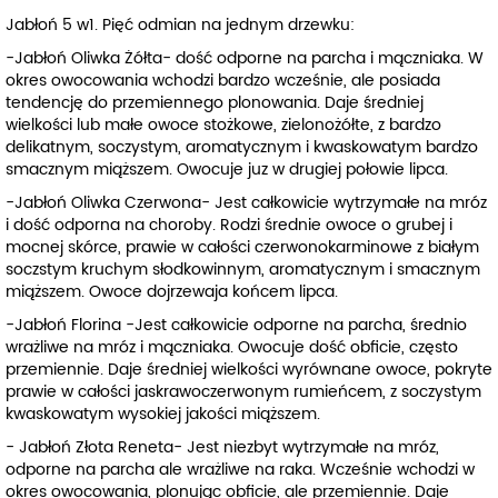
Jabłoń 5 w1. Pięć odmian na jednym drzewku:
-Jabłoń Oliwka Żółta- dość odporne na parcha i mączniaka. W
okres owocowania wchodzi bardzo wcześnie, ale posiada
tendencję do przemiennego plonowania. Daje średniej
wielkości lub małe owoce stożkowe, zielonożółte, z bardzo
delikatnym, soczystym, aromatycznym i kwaskowatym bardzo
smacznym miąższem. Owocuje juz w drugiej połowie lipca.
-Jabłoń Oliwka Czerwona- Jest całkowicie wytrzymałe na mróz
i dość odporna na choroby. Rodzi średnie owoce o grubej i
mocnej skórce, prawie w całości czerwonokarminowe z białym
soczstym kruchym słodkowinnym, aromatycznym i smacznym
miąższem. Owoce dojrzewaja końcem lipca.
-Jabłoń Florina -Jest całkowicie odporne na parcha, średnio
wrażliwe na mróz i mączniaka. Owocuje dość obficie, często
przemiennie. Daje średniej wielkości wyrównane owoce, pokryte
prawie w całości jaskrawoczerwonym rumieńcem, z soczystym
kwaskowatym wysokiej jakości miąższem.
- Jabłoń Złota Reneta- Jest niezbyt wytrzymałe na mróz,
odporne na parcha ale wrażliwe na raka. Wcześnie wchodzi w
okres owocowania, plonując obficie, ale przemiennie. Daje