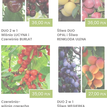
36,00
36,00
PLN
PLN
DUO 2 w 1
Śliwa DUO
Wiśnia LUCYNA i
OPAL i Śliwa
Czereśnia BURLAT
RENKLODA ULENA
35,00
27,00
PLN
PLN
Czereśnio-
DUO 2 w 1
wiśnia czerecha
Śliwa WĘGIERKA