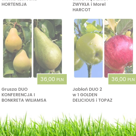
HORTENSJA
ZWYKŁA i Morel
HARCOT
36,00
36,00
PLN
PLN
Grusza DUO
Jabłoń DUO 2
KONFERENCJA I
w 1 GOLDEN
BONKRETA WILIAMSA
DELICIOUS i TOPAZ