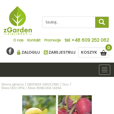
tel
+48 609 252 062
O nas
Kontakt
Promocje
0
ZALOGUJ
ZAREJESTRUJ
KOSZYK
Togg
navig
Strona główna
/
DRZEWKA OWOCOWE
/
Duo
/
Śliwa DUO OPAL i Śliwa RENKLODA ULENA