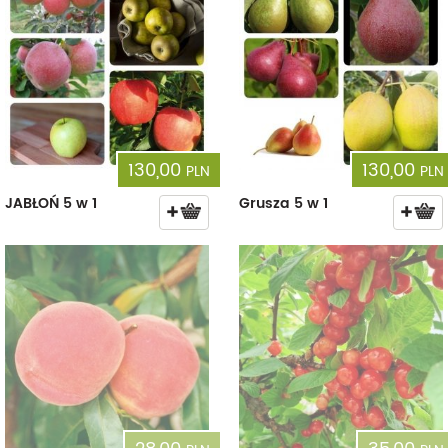
130,00
130,00
PLN
PLN
JABŁOŃ 5 w 1
Grusza 5 w 1