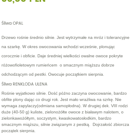
Śliwa OPAL
Drzewo rośnie średnio silnie. Jest wytrzymałe na mróz i tolerancyjne
na szarkę. W okres owocowania wchodzi wcześnie, plonując
corocznie i obficie. Daje średniej wielkości owalne owoce pokryte
różowofioletowym rumieńcem o smacznym miąższu dobrze
odchodzącym od pestki. Owocuje początkiem sierpnia.
Śliwa RENKLODA ULENA
Rośnie wyjatkowo silnie. Dość późno zaczyna owocowanie, bardzo
obfite plony dając co drugi rok. Jest mało wrażliwa na szrkę. Nie
wymaga zapylaczy(odmiana samopłodna). W drugiej dek. VIII rodzi
duże (40-50 g) kuliste, zielonożółte owoce z białawym nalotem, o
zielonkawożółtym, soczystym, kwaskowatosłodkim, bardzo
smacznym miąższu, silnie związanym z pestką. Dojrzałość zbiorcza
początek sierpnia.