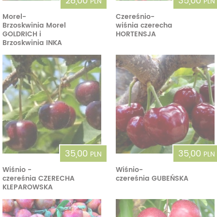
28,00
35,00
PLN
PLN
Morel-
Czereśnio-
Brzoskwinia Morel
wiśnia czerecha
GOLDRICH i
HORTENSJA
Brzoskwinia INKA
35,00
35,00
PLN
PLN
Wiśnio -
Wiśnio-
czereśnia CZERECHA
czereśnia GUBEŃSKA
KLEPAROWSKA