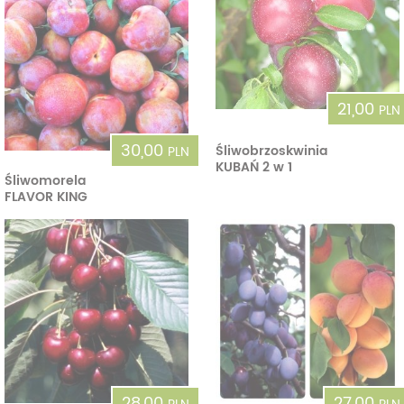
21,00
PLN
30,00
Śliwobrzoskwinia
PLN
KUBAŃ 2 w 1
Śliwomorela
FLAVOR KING
28,00
27,00