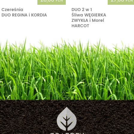
PLN
PLN
Czereśnia
DUO 2 w 1
DUO REGINA i KORDIA
Śliwa WĘGIERKA
ZWYKŁA i Morel
HARCOT