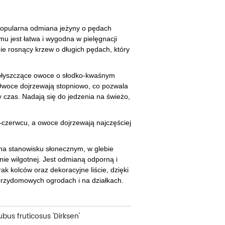
cherznice
Dzielżany
ciorniki
Floksy
popularna odmiana jeżyny o pędach
u jest łatwa i wygodna w pielęgnacji
wonie
Funkie
ie rosnący krzew o długich pędach, który
ącza
Goryczki
 błyszczące owoce o słodko-kwaśnym
woce dojrzewają stopniowo, co pozwala
wojniki - Clematisy
Hiacynty
y czas. Nadają się do jedzenia na świeżo,
żaneczniki
Jeżówki
–czerwcu, a owoce dojrzewają najczęściej
uły i tawułki
Juki
sterie
e na stanowisku słonecznym, w glebie
nie wilgotnej. Jest odmianą odporną i
rnowce
ak kolców oraz dekoracyjne liście, dzięki
przydomowych ogrodach i na działkach.
zostałe
ubus fruticosus 'Dirksen'