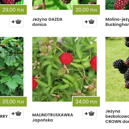
29,00
20,00
PLN
PLN
Jeżyna GAZDA
Malino-jeż
donica
Buckingha
35,00
24,00
PLN
PLN
Jeżyna
MALINOTRUSKAWKA
RRY
bezkolcowa
Japońska
CROWN do