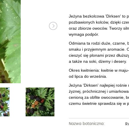
Dęby
Truskawki i poziomki
Derenie
Wiązy
Pę
Glediczje
Winogrona
Forsycje
Wierzby
Pię
Jeżyna bezkolcowa 'Dirksen' to 
pozbawionych kolców, dzięki czem
Głogi
Żurawiny
Hibiskusy
Wiśnie ozdobne
Pi
oraz zbiorze owoców. Tworzy siln
wymaga podpór.
Graby
Pozostałe
Hortensje
Złotokapy
Pn
Odmiana ta rodzi duże, czarne,
Jabłonie ozdobne
Irgi
smaku i przyjemnym aromacie. O
Pozostałe
Po
cieszyć się plonami przez dłuższ
Jarzębiny i jarząby
Jaśminowce
Ró
a także na soki, dżemy i desery.
Okres kwitnienia: kwitnie w maju
Kasztanowce
Kaliny
Taw
od lipca do września.
Kalmie
Wi
Jeżyna 'Dirksen' najlepiej rośni
żyznej, próchnicznej i umiarkowa
Krzewuszki
Ża
cenioną za obfite owocowanie, br
czemu świetnie sprawdza się w 
Po
R
Nazwa botaniczna: