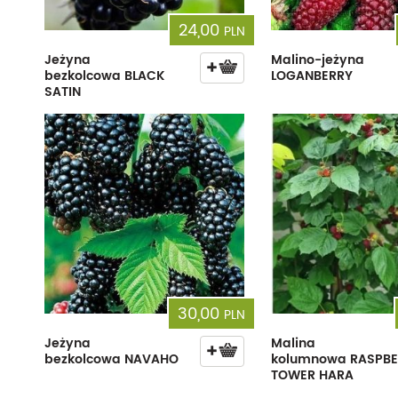
24,00
PLN
Jeżyna
Malino-jeżyna
bezkolcowa BLACK
LOGANBERRY
SATIN
30,00
PLN
Jeżyna
Malina
bezkolcowa NAVAHO
kolumnowa RASPBE
TOWER HARA