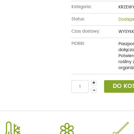
KRZEW
Kategoria:
Dostęp
Status:
WYSYŁK
Czas dostawy:
Paszpor
PIORiN:
dołączo
Potwier
rośliny
organiz
DO KO