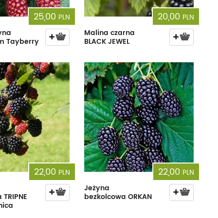
25,00
20,00
PLN
PLN
yna
Malina czarna
m Tayberry
BLACK JEWEL
22,00
22,00
PLN
PLN
Jeżyna
 TRIPNE
bezkolcowa ORKAN
nica