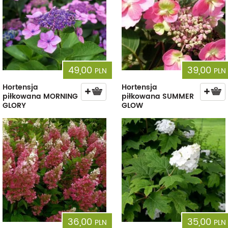
49,00
39,00
PLN
PLN
Hortensja
Hortensja
piłkowana MORNING
piłkowana SUMMER
GLORY
GLOW
36,00
35,00
PLN
PLN