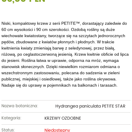
Niski, kompaktowy krzew z serii PETITE™, dorastający zaledwie do
60 cm wysokości i 90 cm szerokości. Ozdobą rośliny są duże
wiechowate kwiatostany, tworzące się na szczytach jednorocznych
pędów, zbudowane z kwiatów płonnych i płodnych. W trakcie
kwitnienia kwiaty zmieniają barwę z seledynowej, przez białą,
różową, po ceglastoczerwoną jesienią. Krzew kwitnie obficie od lipca
do jesieni. Roślina łatwa w uprawie, odporna na mróz, wymaga
stanowisk słonecznych. Dzięki niewielkim rozmiarom odmiana o
wszechstronnym zastosowaniu, polecana do sadzenia w zieleni
publicznej, miejskiej i osiedlowej, także jako roślina okrywowa.
Nadaje się do uprawy w pojemnikach na balkonach i tarasach.
Hydrangea paniculata PETITE STAR
Nazwa botaniczna:
KRZEWY OZDOBNE
Kategoria:
Niedostępny
Status: