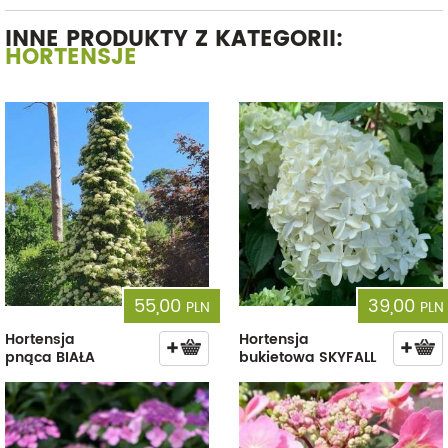
INNE PRODUKTY Z KATEGORII:
HORTENSJE
55,00
39,00
PLN
PLN
Hortensja
Hortensja
pnąca BIAŁA
bukietowa SKYFALL