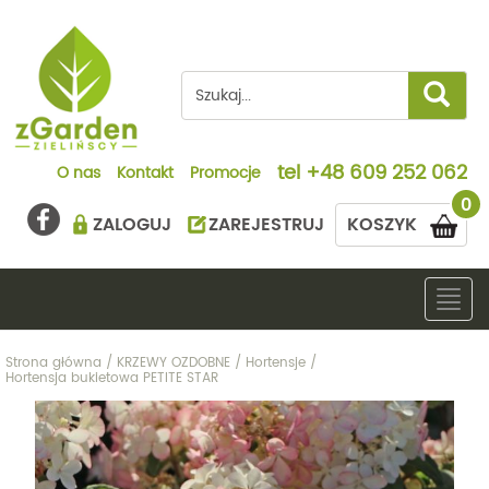
tel
+48 609 252 062
O nas
Kontakt
Promocje
0
ZALOGUJ
ZAREJESTRUJ
KOSZYK
Togg
navig
Strona główna
/
KRZEWY OZDOBNE
/
Hortensje
/
Hortensja bukietowa PETITE STAR