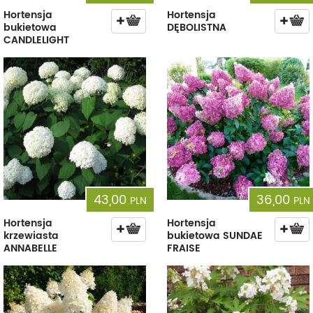
Hortensja
Hortensja
bukietowa
DĘBOLISTNA
CANDLELIGHT
43,00
36,00
PLN
PLN
Hortensja
Hortensja
krzewiasta
bukietowa SUNDAE
ANNABELLE
FRAISE