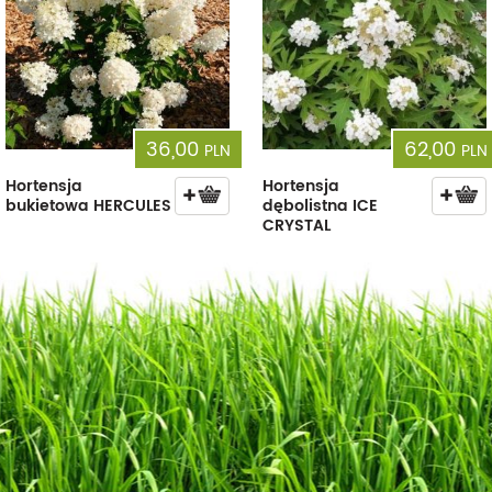
36,00
62,00
PLN
PLN
Hortensja
Hortensja
bukietowa HERCULES
dębolistna ICE
CRYSTAL