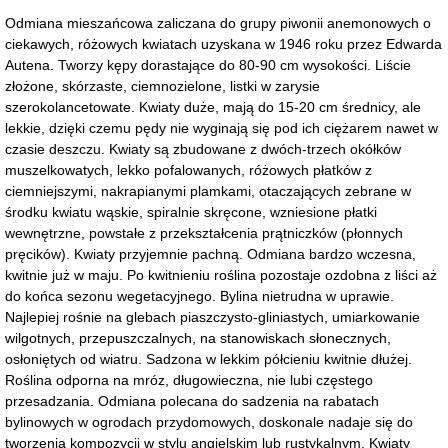
Odmiana mieszańcowa zaliczana do grupy piwonii anemonowych o
ciekawych, różowych kwiatach uzyskana w 1946 roku przez Edwarda
Autena. Tworzy kępy dorastające do 80-90 cm wysokości. Liście
złożone, skórzaste, ciemnozielone, listki w zarysie
szerokolancetowate. Kwiaty duże, mają do 15-20 cm średnicy, ale
lekkie, dzięki czemu pędy nie wyginają się pod ich ciężarem nawet w
czasie deszczu. Kwiaty są zbudowane z dwóch-trzech okółków
muszelkowatych, lekko pofalowanych, różowych płatków z
ciemniejszymi, nakrapianymi plamkami, otaczających zebrane w
środku kwiatu wąskie, spiralnie skręcone, wzniesione płatki
wewnętrzne, powstałe z przekształcenia prątniczków (płonnych
pręcików). Kwiaty przyjemnie pachną. Odmiana bardzo wczesna,
kwitnie już w maju. Po kwitnieniu roślina pozostaje ozdobna z liści aż
do końca sezonu wegetacyjnego. Bylina nietrudna w uprawie.
Najlepiej rośnie na glebach piaszczysto-gliniastych, umiarkowanie
wilgotnych, przepuszczalnych, na stanowiskach słonecznych,
osłoniętych od wiatru. Sadzona w lekkim półcieniu kwitnie dłużej.
Roślina odporna na mróz, długowieczna, nie lubi częstego
przesadzania. Odmiana polecana do sadzenia na rabatach
bylinowych w ogrodach przydomowych, doskonale nadaje się do
tworzenia kompozycji w stylu angielskim lub rustykalnym. Kwiaty