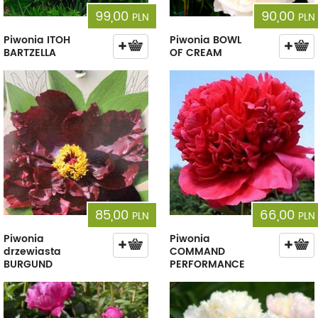
99,00
90,00
PLN
PLN
Piwonia ITOH
Piwonia BOWL
BARTZELLA
OF CREAM
85,00
66,00
PLN
PLN
Piwonia
Piwonia
drzewiasta
COMMAND
BURGUND
PERFORMANCE