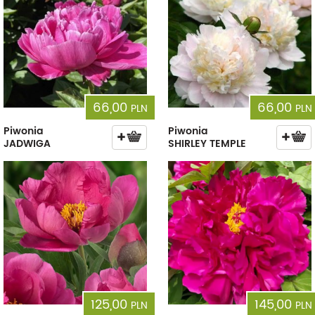
66,00
66,00
PLN
PLN
Piwonia
Piwonia
JADWIGA
SHIRLEY TEMPLE
125,00
145,00
PLN
PLN