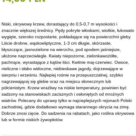
Niski, okrywowy krzew, dorastający do 0,5-0,7 m wysokości i
znacznie większej średnicy. Pędy pokryte włoskami, wiotkie, łukowato
wygięte, szeroko rozpostarte, pokładające się na powierzchni gleby.
Liście drobne, wąskoeliptyczne, 1-3 cm długie, skórzaste,
błyszczące, jasnozielone na wierzchu, pod spodem jaśniejsze,
ułożone naprzeciwlegle. Kwiaty niepozorne, zielonkawożółte,
pachnące, wyrastające z kątów liści. Kwitnie maj-czerwiec. Owoce,
nieliczne i słabo widoczne, niebieskawe jagody, dojrzewające w
sierpniu i wrześniu. Najlepiej rośnie na przepuszczalnej, szybko
nagrzewającej się glebie oraz na miejscu słonecznym lub
półcienistym. Krzew wrażliwy na niskie temperatury, powinien być
sadzony na stanowiskach zacisznych i osłoniętych od mroźnych
wiatrów. Polecany do uprawy tylko w najcieplejszych rejonach Polski
zachodniej, gdzie dodatkowo wymaga starannego okrycia na zimę.
Dobrze znosi cięcie. Do sadzenia na rabatach, jako roślina okrywowa
lub w formie niskich żywopłotów.