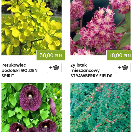
58,00
18,00
PLN
PLN
Perukowiec
Żylistek
podolski GOLDEN
mieszańcowy
SPIRIT
STRAWBERRY FIELDS