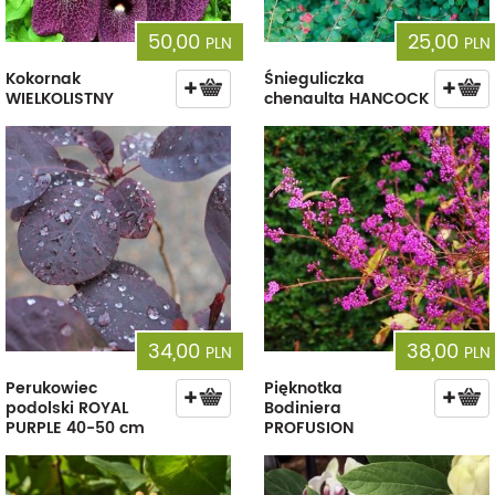
50,00
25,00
PLN
PLN
Kokornak
Śnieguliczka
WIELKOLISTNY
chenaulta HANCOCK
34,00
38,00
PLN
PLN
Perukowiec
Pięknotka
podolski ROYAL
Bodiniera
PURPLE 40-50 cm
PROFUSION