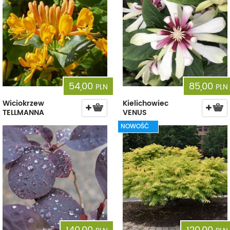
54,00
85,00
PLN
PLN
Wiciokrzew
Kielichowiec
TELLMANNA
VENUS
NOWOŚĆ