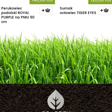
140,00
120,00
PLN
PLN
Perukowiec
Sumak
podolski ROYAL
octowiec TIGER EYES
PURPLE na PNIU 90
cm