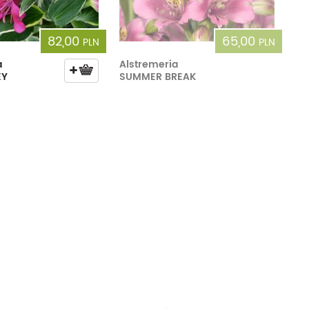
82,00
65,00
PLN
PLN
a
Alstremeria
EY
SUMMER BREAK