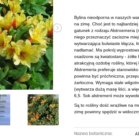
Dęby
Truskawki i poziomki
Derenie
Wiązy
Pę
Glediczje
Winogrona
Forsycje
Wierzby
Pię
Bylina nieodporna w naszych wa
na zimę. Choć jest to najbardzie
Głogi
Żurawiny
Hibiskusy
Wiśnie ozdobne
Pi
gatunek z rodzaju Alstroemeria (
niego przeznaczyć zaciszne miejs
Graby
Pozostałe
Hortensje
Złotokapy
Pn
wytwarzająca bulwiaste kłącza, kt
nadłamać. Ma pokrój wyprostow
Jabłonie ozdobne
Irgi
Pozostałe
Po
osadzone są kwiatostany - żółte
atrakcyjną ozdobę rośliny, której
Jarzębiny i jarząby
Jaśminowce
Ró
Alstremeria preferuje stanowisko
powinna być próchniczna, przepus
Kasztanowce
Kaliny
Taw
żarłoczna. Wymaga stale wilgotn
(wytwarza dużą masę liści, a w
Kalmie
Wi
6,5. Sok alstremerii może wywoła
Krzewuszki
Ża
Są to rośliny dość wrażliwe na m
zimę powinny spędzić w widocz
Po
A
Nazwa botaniczna: