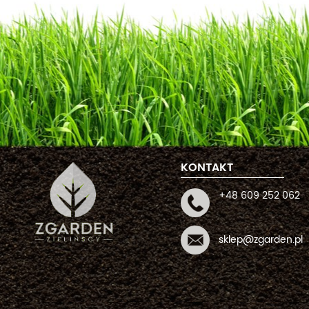
KONTAKT
+48 609 252 062
sklep@zgarden.pl