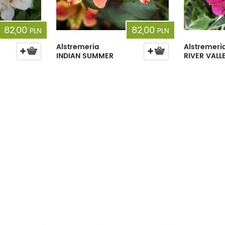
82,00
82,00
PLN
PLN
Alstremeria
Alstremeri
INDIAN SUMMER
RIVER VALL