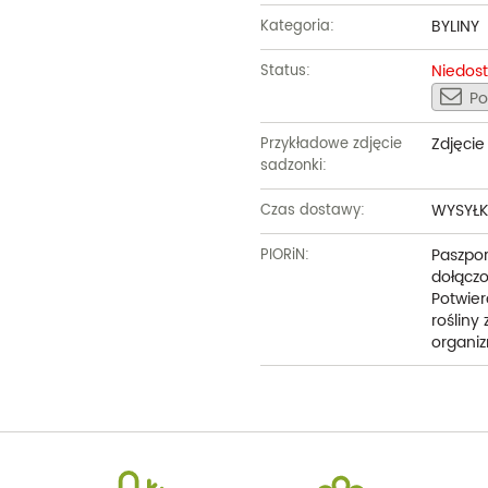
BYLINY
Kategoria:
Niedos
Status:
Po
Zdjęci
Przykładowe zdjęcie
sadzonki:
WYSYŁK
Czas dostawy:
Paszpor
PIORiN:
dołączo
Potwier
rośliny
organiz