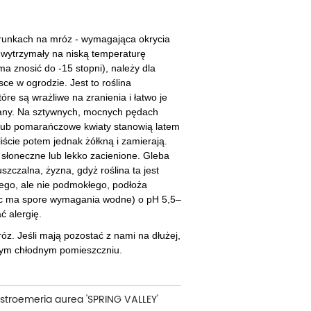
cherznice
Dzielżany
ciorniki
Floksy
runkach na mróz - wymagająca okrycia
j wytrzymały na niską temperaturę
wonie
Funkie
ma znosić do -15 stopni), należy dla
ce w ogrodzie. Jest to roślina
ącza
Goryczki
óre są wrażliwe na zranienia i łatwo je
any. Na sztywnych, mocnych pędach
wojniki - Clematisy
Hiacynty
 lub pomarańczowe kwiaty stanowią latem
 liście potem jednak żółkną i zamierają.
żaneczniki
Jeżówki
 słoneczne lub lekko zacienione. Gleba
zczalna, żyzna, gdyż roślina ta jest
uły i tawułki
Juki
ego, ale nie podmokłego, podłoża
ięc ma spore wymagania wodne) o pH 5,5–
sterie
ć alergię
.
rnowce
róz. Jeśli mają pozostać z nami na dłużej,
nym chłodnym pomieszczniu.
zostałe
lstroemeria aurea 'SPRING VALLEY'