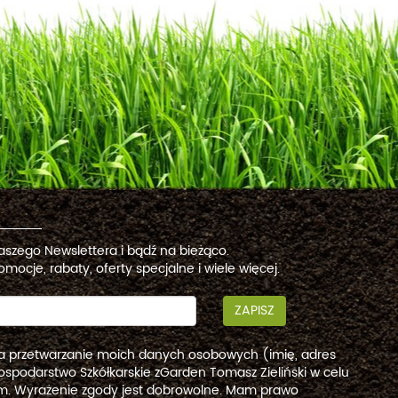
naszego Newslettera i bądź na bieżąco.
omocje, rabaty, oferty specjalne i wiele więcej.
ZAPISZ
a przetwarzanie moich danych osobowych (imię, adres
ospodarstwo Szkółkarskie zGarden Tomasz Zieliński w celu
. Wyrażenie zgody jest dobrowolne. Mam prawo