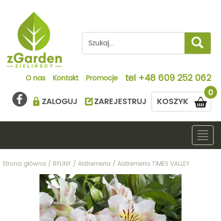
tel
+48 609 252 062
O nas
Kontakt
Promocje
0
ZALOGUJ
ZAREJESTRUJ
KOSZYK
Togg
navig
Strona główna
/
BYLINY
/
Alstremeria
/
Alstremeria TIMES VALLEY