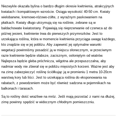
Niezwykle okazała bylina o bardzo długim okresie kwitnienia, atrakcyjnych
kwiatach i kompaktowym wzroście. Osiąga wysokość 40-50 cm. Kwiaty
wielobarwne, kremowo-różowo-żółte, z wyraźnym paskowaniem na
płatkach. Kwiaty długo utrzymują się na roślinie, zebrane są w
baldachowate kwiatostany. Pojawiają się nieprzerwanie od czerwca aż do
późnej jesieni, kwitnienie trwa do pierwszych przymrozków. Jest to
urzekająca roślina, która w momencie kwitnienia przyciąga uwagę każdego,
kto znajdzie się w jej pobliżu. Aby zapewnić jej optymalne warunki
wegetacji powinniśmy posadzić ją w miejscu słonecznym, w przeciwnym
razie kwitnienie będzie słabsze, zacisznym, osłoniętym od wiatrów.
Najlepsza będzie gleba próchnicza, wilgotna ale przepuszczalna, aby
nadmiar wody nie zbierał się w pobliżu mięsistych korzeni. Ważne jest aby
na zimę zabezpieczyć roślinę ściółkując ją w promieniu 1 metra 10-20cm
warstwą kory lub liści. Jest to urzekająca roślina do eksponowania na
rabatach, z powodzeniem może być również sadzona w pojemnikach na
balkonach i tarasach.
Są to rośliny dość wrażliwe na mróz. Jeśli mają pozostać z nami na dłużej,
zimę powinny spędzić w widocznym chłodnym pomieszczniu.