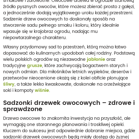
smakowe i zdrowotne. Owocowe drzewa w ogrodzie stanowią
źródło pysznych owoców, które możesz zbierać prosto z gałęzi,
a jednocześnie dodają wyjątkowego uroku każdej przestrzeni.
Sadzenie drzew owocowych to doskonały sposób na
stworzenie sadu pełnego smaku i koloru, który idealnie
wpasuje się w krajobraz ogrodu, nadając mu
niepowtarzalnego charakteru.
Własny przydomowy sad to przestrzeń, którą można łatwo
dopasować do kulinarnych upodobań całej rodziny. Podstawą
wielu polskich ogrodów są niezawodne
jabłonie
oraz
tradycyjne
grusze
, które zachwycają bogactwem starych i
nowych odmian. Dla miłośników letnich wypieków, deserów i
przetworów nieocenione okażą się z kolei obficie plonujące
śliwy
, a także lekko kwaskowate, doskonałe na orzeźwiające
soki i kompoty
wiśnie
.
Sadzonki drzewek owocowych – zdrowe i
sprawdzone
Drzewa owocowe to znakomita inwestycja na przyszłość, ale
wymagają one starannego planowania i troskliwej opieki.
Kluczem do sukcesu jest odpowiednie dobranie miejsca, gdzie
sadzonki drzewek owocowych będą miały dostęp do żyznej