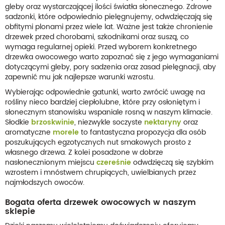
gleby oraz wystarczającej ilości światła słonecznego. Zdrowe
sadzonki, które odpowiednio pielęgnujemy, odwdzięczają się
obfitymi plonami przez wiele lat. Ważne jest także chronienie
drzewek przed chorobami, szkodnikami oraz suszą, co
wymaga regularnej opieki. Przed wyborem konkretnego
drzewka owocowego warto zapoznać się z jego wymaganiami
dotyczącymi gleby, pory sadzenia oraz zasad pielęgnacji, aby
zapewnić mu jak najlepsze warunki wzrostu.
Wybierając odpowiednie gatunki, warto zwrócić uwagę na
rośliny nieco bardziej ciepłolubne, które przy osłoniętym i
słonecznym stanowisku wspaniale rosną w naszym klimacie.
Słodkie
brzoskwinie
, niezwykle soczyste
nektaryny
oraz
aromatyczne
morele
to fantastyczna propozycja dla osób
poszukujących egzotycznych nut smakowych prosto z
własnego drzewa. Z kolei posadzone w dobrze
nasłonecznionym miejscu
czereśnie
odwdzięczą się szybkim
wzrostem i mnóstwem chrupiących, uwielbianych przez
najmłodszych owoców.
Bogata oferta drzewek owocowych w naszym
sklepie