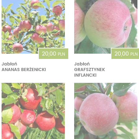
20,00
20,00
PLN
PLN
Jabłoń
Jabłoń
ANANAS BERŻENICKI
GRAFSZTYNEK
INFLANCKI