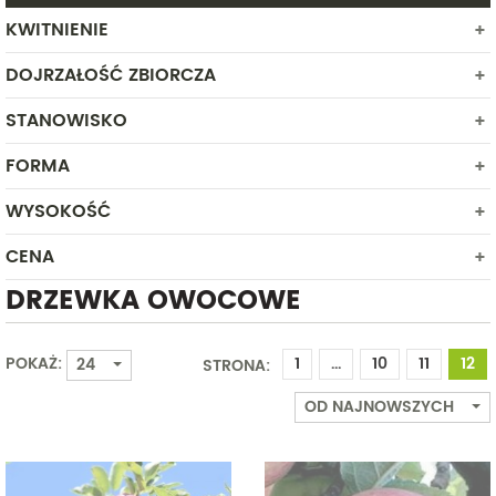
KWITNIENIE
DOJRZAŁOŚĆ ZBIORCZA
MARZEC
KWIECIEŃ
STANOWISKO
STYCZEŃ
MAJ
LUTY
FORMA
CIEŃ
CZERWIEC
MAJ
PÓŁCIEŃ
LIPIEC
WYSOKOŚĆ
ROŚLINA Z GOŁYM KORZENIEM - zabezpieczona na czas dostawy
CZERWIEC
SŁONECZNE
SIERPIEŃ
ROŚLINA W POJEMNIKU
LIPIEC
CENA
Od
Do
SIERPIEŃ
DRZEWKA OWOCOWE
Od
Do
WRZESIEŃ
PAŹDZIERNIK
POKAŻ:
1
...
10
11
12
24
STRONA:
LISTOPAD
GRUDZIEŃ
OD NAJNOWSZYCH