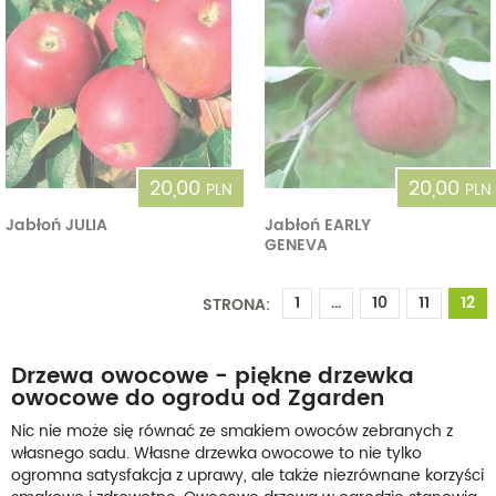
20,00
20,00
PLN
PLN
Jabłoń JULIA
Jabłoń EARLY
GENEVA
1
...
10
11
12
STRONA:
Drzewa owocowe - piękne drzewka
owocowe do ogrodu od Zgarden
Nic nie może się równać ze smakiem owoców zebranych z
własnego sadu. Własne drzewka owocowe to nie tylko
ogromna satysfakcja z uprawy, ale także niezrównane korzyści