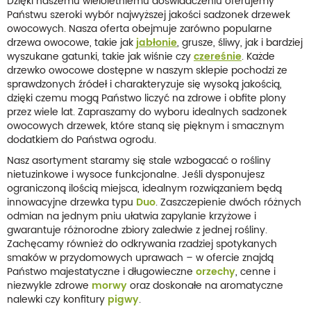
Dzięki naszemu wieloletniemu doświadczeniu oferujemy
Państwu szeroki wybór najwyższej jakości sadzonek drzewek
owocowych. Nasza oferta obejmuje zarówno popularne
drzewa owocowe, takie jak
jabłonie
, grusze, śliwy, jak i bardziej
wyszukane gatunki, takie jak wiśnie czy
czereśnie
. Każde
drzewko owocowe dostępne w naszym sklepie pochodzi ze
sprawdzonych źródeł i charakteryzuje się wysoką jakością,
dzięki czemu mogą Państwo liczyć na zdrowe i obfite plony
przez wiele lat. Zapraszamy do wyboru idealnych sadzonek
owocowych drzewek, które staną się pięknym i smacznym
dodatkiem do Państwa ogrodu.
Nasz asortyment staramy się stale wzbogacać o rośliny
nietuzinkowe i wysoce funkcjonalne. Jeśli dysponujesz
ograniczoną ilością miejsca, idealnym rozwiązaniem będą
innowacyjne drzewka typu
Duo
. Zaszczepienie dwóch różnych
odmian na jednym pniu ułatwia zapylanie krzyżowe i
gwarantuje różnorodne zbiory zaledwie z jednej rośliny.
Zachęcamy również do odkrywania rzadziej spotykanych
smaków w przydomowych uprawach – w ofercie znajdą
Państwo majestatyczne i długowieczne
orzechy
, cenne i
niezwykle zdrowe
morwy
oraz doskonałe na aromatyczne
nalewki czy konfitury
pigwy
.