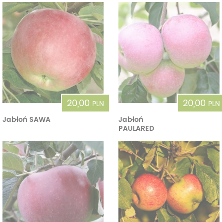
20,00
20,00
PLN
PLN
Jabłoń SAWA
Jabłoń
PAULARED