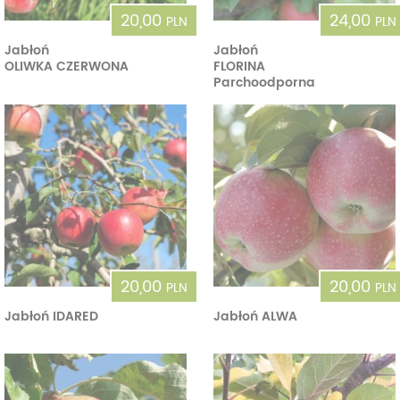
20,00
24,00
PLN
PLN
Jabłoń
Jabłoń
OLIWKA CZERWONA
FLORINA
Parchoodporna
20,00
20,00
PLN
PLN
Jabłoń IDARED
Jabłoń ALWA