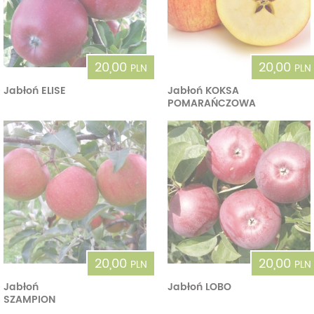
20,00
20,00
PLN
PLN
Jabłoń ELISE
Jabłoń KOKSA
POMARAŃCZOWA
20,00
20,00
PLN
PLN
Jabłoń
Jabłoń LOBO
SZAMPION