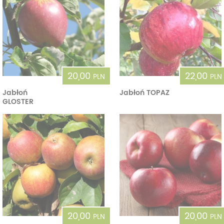
20,00
22,00
PLN
PLN
Jabłoń
Jabłoń TOPAZ
GLOSTER
20,00
20,00
PLN
PLN