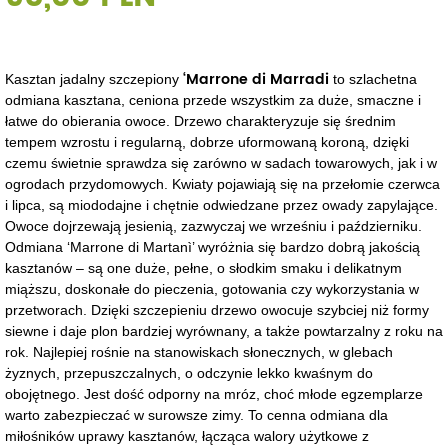
‘Marrone di Marradi
Kasztan jadalny szczepiony
to szlachetna
odmiana kasztana, ceniona przede wszystkim za duże, smaczne i
łatwe do obierania owoce. Drzewo charakteryzuje się średnim
tempem wzrostu i regularną, dobrze uformowaną koroną, dzięki
czemu świetnie sprawdza się zarówno w sadach towarowych, jak i w
ogrodach przydomowych. Kwiaty pojawiają się na przełomie czerwca
i lipca, są miododajne i chętnie odwiedzane przez owady zapylające.
Owoce dojrzewają jesienią, zazwyczaj we wrześniu i październiku.
Odmiana ‘Marrone di Martanì’ wyróżnia się bardzo dobrą jakością
kasztanów – są one duże, pełne, o słodkim smaku i delikatnym
miąższu, doskonałe do pieczenia, gotowania czy wykorzystania w
przetworach. Dzięki szczepieniu drzewo owocuje szybciej niż formy
siewne i daje plon bardziej wyrównany, a także powtarzalny z roku na
rok. Najlepiej rośnie na stanowiskach słonecznych, w glebach
żyznych, przepuszczalnych, o odczynie lekko kwaśnym do
obojętnego. Jest dość odporny na mróz, choć młode egzemplarze
warto zabezpieczać w surowsze zimy. To cenna odmiana dla
miłośników uprawy kasztanów, łącząca walory użytkowe z