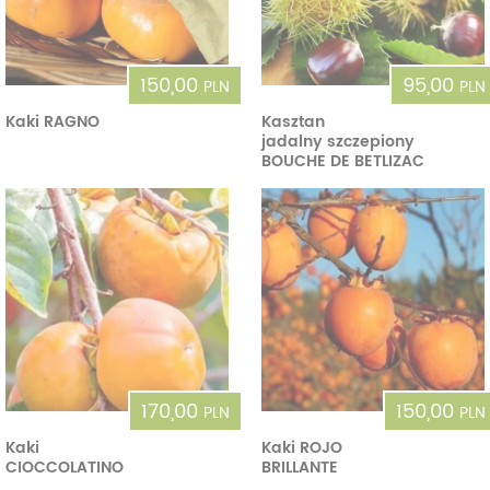
150,00
95,00
PLN
PLN
Kaki RAGNO
Kasztan
jadalny szczepiony
BOUCHE DE BETLIZAC
170,00
150,00
PLN
PLN
Kaki
Kaki ROJO
CIOCCOLATINO
BRILLANTE