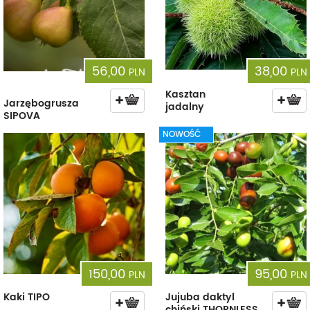
56,00
38,00
PLN
PLN
Kasztan
Jarzębogrusza
jadalny
SIPOVA
NOWOŚĆ
150,00
95,00
PLN
PLN
Kaki TIPO
Jujuba daktyl
chiński THORNLESS